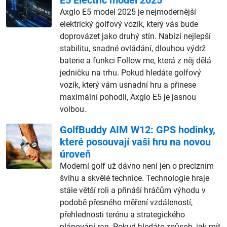
Axglo E5 model 2025 je nejmodernější
elektrický golfový vozík, který vás bude
doprovázet jako druhý stín. Nabízí nejlepší
stabilitu, snadné ovládání, dlouhou výdrž
baterie a funkci Follow me, která z něj dělá
jedničku na trhu. Pokud hledáte golfový
vozík, který vám usnadní hru a přinese
maximální pohodlí, Axglo E5 je jasnou
volbou.
GolfBuddy AIM W12: GPS hodinky,
které posouvají vaši hru na novou
úroveň
Moderní golf už dávno není jen o precizním
švihu a skvělé technice. Technologie hraje
stále větší roli a přináší hráčům výhodu v
podobě přesného měření vzdáleností,
přehlednosti terénu a strategického
plánování ran. Pokud hledáte způsob, jak mít