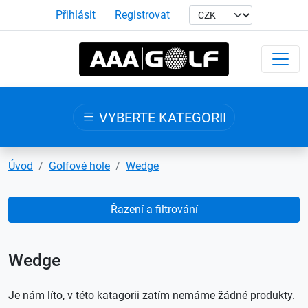
Přihlásit
Registrovat
VYBERTE KATEGORII
Úvod
Golfové hole
Wedge
Řazení a filtrování
Wedge
Je nám líto, v této katagorii zatím nemáme žádné produkty.