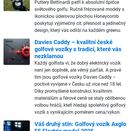
Puttery Bettinardi patří k absolutní špičce
světového golfu. Ručně frézované modely s
ikonickou úderovou plochou Honeycomb
poskytují výjimečný cit, přesnost a jedinečný
design, který vás odliší na každém greenu.
Davies Caddy – kvalitní české
golfové vozíky s tradicí, které vás
nezklamou
Každý golfista ví, že dobrý elektrický vozík
není jen doplněk, ale věrný parťák. A právě
tím jsou golfové vozíky Davies Caddy –
poctivě vyvíjené v Česku už více než 18 let.
Díky promyšlené konstrukci, kvalitním
materiálům a férové ceně se staly oblíbenou
volbou hráčů, kteří hledají spolehlivý golfový
vozík s vynikajícím poměrem cena/výkon.
Váš druhý stín: Golfový vozík Axglo
E5 Electric model 2025