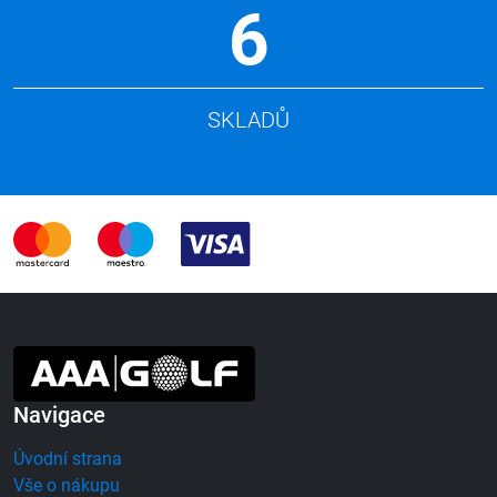
6
SKLADŮ
Navigace
Úvodní strana
Vše o nákupu