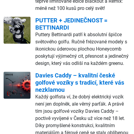
teprve limitované edice Blackout a Remix:
méně než 100 kusů pro celý svět!
PUTTER + JEDINEČNOST =
BETTINARDI
Puttery Bettinardi patří k absolutní špičce
světového golfu. Ručně frézované modely s
ikonickou úderovou plochou Honeycomb
poskytují výjimečný cit, přesnost a jedinečný
design, který vás odliší na každém greenu.
Davies Caddy – kvalitní české
golfové vozíky s tradicí, které vás
nezklamou
Každý golfista ví, že dobrý elektrický vozík
není jen doplněk, ale věrný parťák. A právě
tím jsou golfové vozíky Davies Caddy –
poctivě vyvíjené v Česku už více než 18 let.
Díky promyšlené konstrukci, kvalitním
materiálům a férové ceně se staly oblíbenou