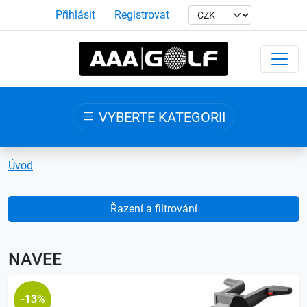
Přihlásit
Registrovat
VYBERTE KATEGORII
Úvod
Řazení a filtrování
NAVEE
-13%