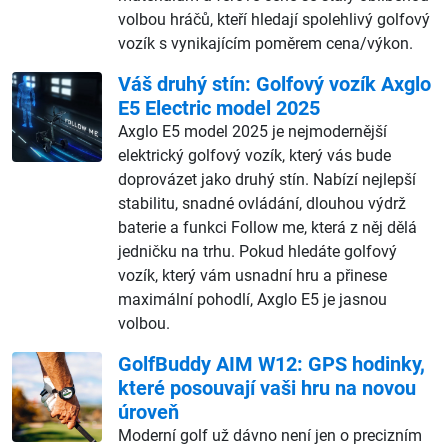
volbou hráčů, kteří hledají spolehlivý golfový
vozík s vynikajícím poměrem cena/výkon.
Váš druhý stín: Golfový vozík Axglo
E5 Electric model 2025
Axglo E5 model 2025 je nejmodernější
elektrický golfový vozík, který vás bude
doprovázet jako druhý stín. Nabízí nejlepší
stabilitu, snadné ovládání, dlouhou výdrž
baterie a funkci Follow me, která z něj dělá
jedničku na trhu. Pokud hledáte golfový
vozík, který vám usnadní hru a přinese
maximální pohodlí, Axglo E5 je jasnou
volbou.
GolfBuddy AIM W12: GPS hodinky,
které posouvají vaši hru na novou
úroveň
Moderní golf už dávno není jen o precizním