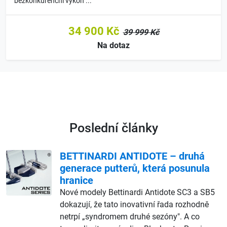
bezkonkurenční výkon ...
34 900 Kč
39 999 Kč
Na dotaz
Poslední články
BETTINARDI ANTIDOTE – druhá
generace putterů, která posunula
hranice
Nové modely Bettinardi Antidote SC3 a SB5
dokazují, že tato inovativní řada rozhodně
netrpí „syndromem druhé sezóny". A co