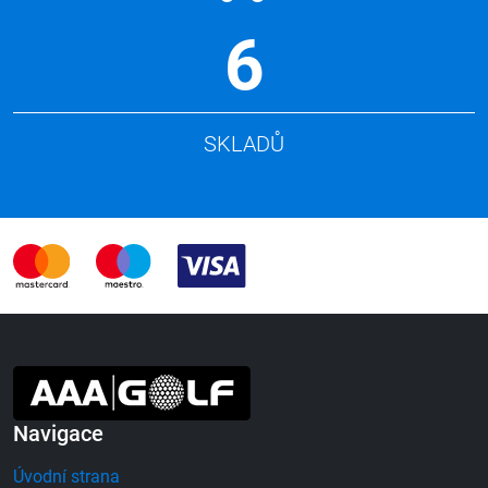
6
SKLADŮ
Navigace
Úvodní strana