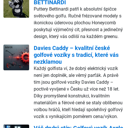
BETTINARDI
Puttery Bettinardi patří k absolutní špičce
světového golfu. Ručně frézované modely s
ikonickou úderovou plochou Honeycomb
poskytují výjimečný cit, přesnost a jedinečný
design, který vás odliší na každém greenu.
Davies Caddy – kvalitní české
golfové vozíky s tradicí, které vás
nezklamou
Každý golfista ví, že dobrý elektrický vozík
není jen doplněk, ale věrný parťák. A právě
tím jsou golfové vozíky Davies Caddy –
poctivě vyvíjené v Česku už více než 18 let.
Díky promyšlené konstrukci, kvalitním
materiálům a férové ceně se staly oblíbenou
volbou hráčů, kteří hledají spolehlivý golfový
vozík s vynikajícím poměrem cena/výkon.
Váš druhý stín: Golfový vozík Axglo