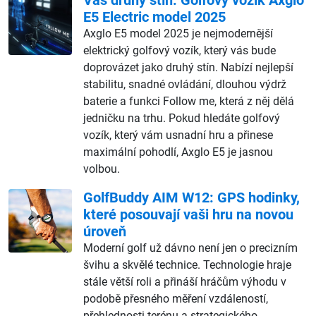
E5 Electric model 2025
Axglo E5 model 2025 je nejmodernější
elektrický golfový vozík, který vás bude
doprovázet jako druhý stín. Nabízí nejlepší
stabilitu, snadné ovládání, dlouhou výdrž
baterie a funkci Follow me, která z něj dělá
jedničku na trhu. Pokud hledáte golfový
vozík, který vám usnadní hru a přinese
maximální pohodlí, Axglo E5 je jasnou
volbou.
GolfBuddy AIM W12: GPS hodinky,
které posouvají vaši hru na novou
úroveň
Moderní golf už dávno není jen o precizním
švihu a skvělé technice. Technologie hraje
stále větší roli a přináší hráčům výhodu v
podobě přesného měření vzdáleností,
přehlednosti terénu a strategického