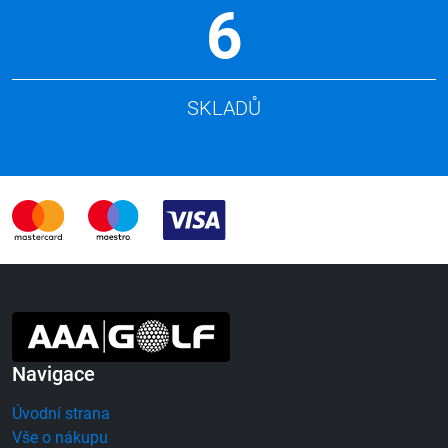
6
SKLADŮ
Navigace
Úvodní strana
Vše o nákupu