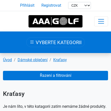
Přihlásit
Registrovat
VYBERTE KATEGORII
Úvod
Dámské oblečení
Kraťasy
Řazení a filtrování
Kraťasy
Je nám líto, v této katagorii zatím nemáme žádné produkty.