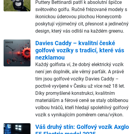
Puttery Bettinardi patří k absolutní špičce
světového golfu. Ručně frézované modely s
ikonickou úderovou plochou Honeycomb
poskytují výjimečný cit, přesnost a jedinečný
design, který vás odliší na každém greenu.
Davies Caddy – kvalitní české
golfové vozíky s tradicí, které vás
nezklamou
Každý golfista ví, že dobrý elektrický vozík
není jen doplněk, ale věrný parťák. A právě
tím jsou golfové vozíky Davies Caddy –
poctivě vyvíjené v Česku už více než 18 let.
Díky promyšlené konstrukci, kvalitním
materiálům a férové ceně se staly oblíbenou
volbou hráčů, kteří hledají spolehlivý golfový
vozík s vynikajícím poměrem cena/výkon.
Váš druhý stín: Golfový vozík Axglo
E5 Electric model 2025