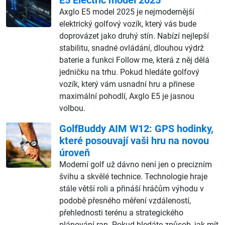
Axglo E5 model 2025 je nejmodernější
elektrický golfový vozík, který vás bude
doprovázet jako druhý stín. Nabízí nejlepší
stabilitu, snadné ovládání, dlouhou výdrž
baterie a funkci Follow me, která z něj dělá
jedničku na trhu. Pokud hledáte golfový
vozík, který vám usnadní hru a přinese
maximální pohodlí, Axglo E5 je jasnou
volbou.
GolfBuddy AIM W12: GPS hodinky,
které posouvají vaši hru na novou
úroveň
Moderní golf už dávno není jen o precizním
švihu a skvělé technice. Technologie hraje
stále větší roli a přináší hráčům výhodu v
podobě přesného měření vzdáleností,
přehlednosti terénu a strategického
plánování ran. Pokud hledáte způsob, jak mít