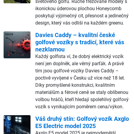
světového golfu. Ručně frézované modely s
ikonickou úderovou plochou Honeycomb
poskytují výjimečný cit, přesnost a jedinečný
design, který vás odliší na každém greenu.
Davies Caddy – kvalitní české
golfové vozíky s tradicí, které vás
nezklamou
Každý golfista ví, že dobrý elektrický vozík
není jen doplněk, ale věrný parťák. A právě
tím jsou golfové vozíky Davies Caddy –
poctivě vyvíjené v Česku už více než 18 let.
Díky promyšlené konstrukci, kvalitním
materiálům a férové ceně se staly oblíbenou
volbou hráčů, kteří hledají spolehlivý golfový
vozík s vynikajícím poměrem cena/výkon.
Váš druhý stín: Golfový vozík Axglo
E5 Electric model 2025
Axglo E5 model 2025 je nejmodernější