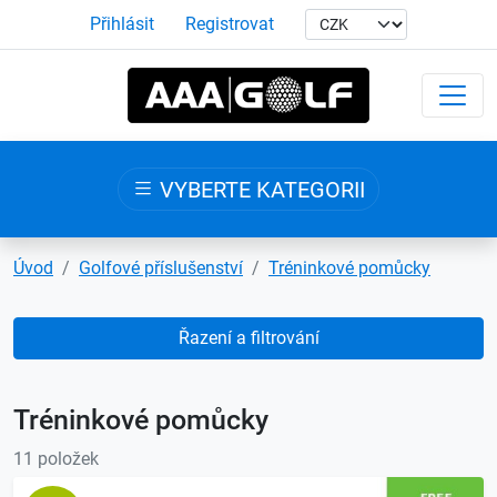
Přihlásit
Registrovat
VYBERTE KATEGORII
Úvod
Golfové příslušenství
Tréninkové pomůcky
Řazení a filtrování
Tréninkové pomůcky
11 položek