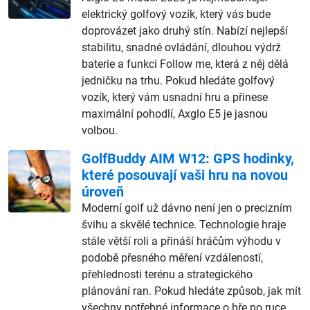
elektrický golfový vozík, který vás bude
doprovázet jako druhý stín. Nabízí nejlepší
stabilitu, snadné ovládání, dlouhou výdrž
baterie a funkci Follow me, která z něj dělá
jedničku na trhu. Pokud hledáte golfový
vozík, který vám usnadní hru a přinese
maximální pohodlí, Axglo E5 je jasnou
volbou.
GolfBuddy AIM W12: GPS hodinky,
které posouvají vaši hru na novou
úroveň
Moderní golf už dávno není jen o precizním
švihu a skvělé technice. Technologie hraje
stále větší roli a přináší hráčům výhodu v
podobě přesného měření vzdáleností,
přehlednosti terénu a strategického
plánování ran. Pokud hledáte způsob, jak mít
všechny potřebné informace o hře po ruce.