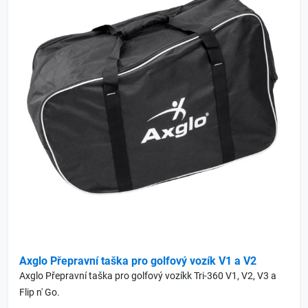
Axglo Přepravní taška pro golfový vozík V1 a V2
Axglo Přepravní taška pro golfový vozíkk Tri-360 V1, V2, V3 a
Flip n' Go.