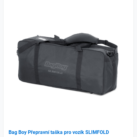
Bag Boy Přepravní taška pro vozík SLIMFOLD