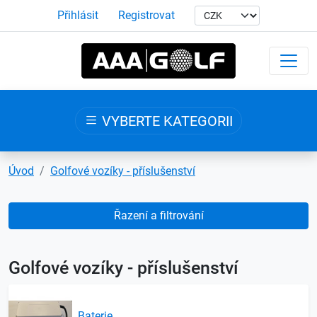
Přihlásit
Registrovat
VYBERTE KATEGORII
Úvod
Golfové vozíky - příslušenství
Řazení a filtrování
Golfové vozíky - příslušenství
Baterie