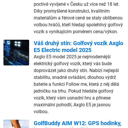
poctivě vyvíjené v Česku už více než 18 let.
Díky promyšlené konstrukci, kvalitním
materiálům a férové ceně se staly oblíbenou
volbou hráčů, kteří hledají spolehlivý golfový
vozík s vynikajícím poměrem cena/výkon.
Váš druhý stín: Golfový vozík Axglo
E5 Electric model 2025
Axglo E5 model 2025 je nejmodernější
elektrický golfový vozík, který vás bude
doprovázet jako druhý stín. Nabízí nejlepší
stabilitu, snadné ovládání, dlouhou výdrž
baterie a funkci Follow me, která z něj dělá
jedničku na trhu. Pokud hledáte golfový
vozík, který vám usnadní hru a přinese
maximální pohodlí, Axglo E5 je jasnou
volbou.
GolfBuddy AIM W12: GPS hodinky,