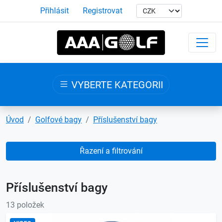
Přihlásit
Registrovat
VYBERTE KATEGORII
Úvod
Golfové bagy
Příslušenství bagy
Řazení a filtrování
Příslušenství bagy
13 položek