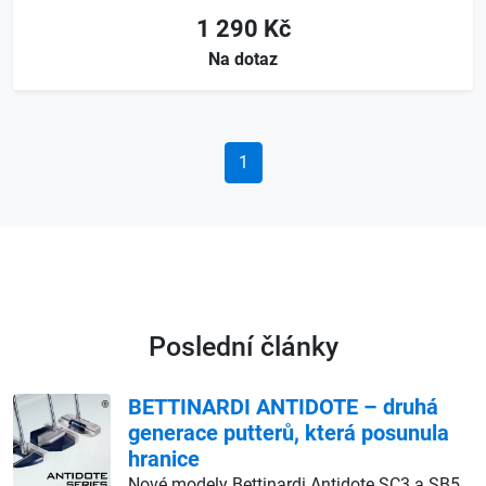
1 290 Kč
Na dotaz
1
Poslední články
BETTINARDI ANTIDOTE – druhá
generace putterů, která posunula
hranice
Nové modely Bettinardi Antidote SC3 a SB5