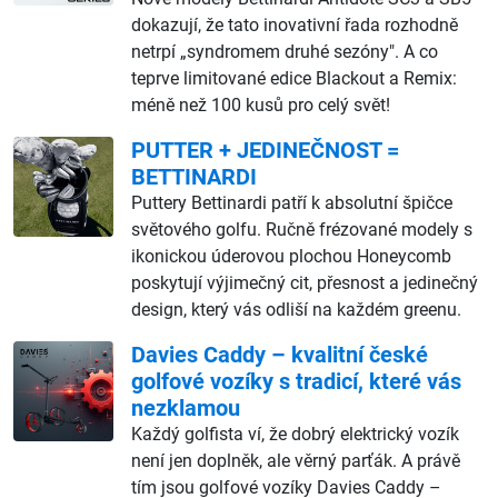
dokazují, že tato inovativní řada rozhodně
netrpí „syndromem druhé sezóny". A co
teprve limitované edice Blackout a Remix:
méně než 100 kusů pro celý svět!
PUTTER + JEDINEČNOST =
BETTINARDI
Puttery Bettinardi patří k absolutní špičce
světového golfu. Ručně frézované modely s
ikonickou úderovou plochou Honeycomb
poskytují výjimečný cit, přesnost a jedinečný
design, který vás odliší na každém greenu.
Davies Caddy – kvalitní české
golfové vozíky s tradicí, které vás
nezklamou
Každý golfista ví, že dobrý elektrický vozík
není jen doplněk, ale věrný parťák. A právě
tím jsou golfové vozíky Davies Caddy –