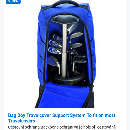
VIDEO
Bag Boy Travelcover Support System To fit on most
Travelcovers
Cestovní ochrana Backbone ochrání vaše hole při cestování!