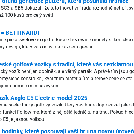
ruhá generace putterů, která posunula hranice
 SC3 a SB5 dokazují, že tato inovativní řada rozhodně netrpí „
ž 100 kusů pro celý svět!
 = BETTINARDI
lutní špičce světového golfu. Ručně frézované modely s ikonic
čný design, který vás odliší na každém greenu.
eské golfové vozíky s tradicí, které vás nezklamou
rický vozík není jen doplněk, ale věrný parťák. A právě tím jsou 
romyšlené konstrukci, kvalitním materiálům a férové ceně se stal
ikajícím poměrem cena/výkon.
ozík Axglo E5 Electric model 2025
ější elektrický golfový vozík, který vás bude doprovázet jako dru
a funkci Follow me, která z něj dělá jedničku na trhu. Pokud hle
o E5 je jasnou volbou.
odinky, které posouvají vaši hru na novou úroveň