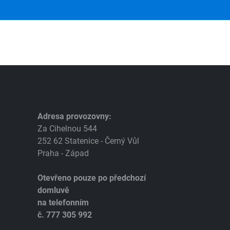
Adresa provozovny:
Za Cihelnou 544
252 62 Statenice - Černý Vůl
Praha - Západ
Otevřeno pouze po předchozí
domluvě
na telefonním
č. 777 305 992