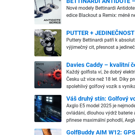
BETTINARDI ANTIDOTE – d
Nové modely Bettinardi Antidote
edice Blackout a Remix: méně ne
PUTTER + JEDINEČNOST
Puttery Bettinardi patří k abso
výjimečný cit, přesnost a jedine
Davies Caddy – kvalitní č
Každý golfista ví, že dobrý elekt
Česku už více než 18 let. Díky p
spolehlivý golfový vozík s vyn
Váš druhý stín: Golfový v
Axglo E5 model 2025 je nejmodern
ovládání, dlouhou výdrž baterie 
přinese maximální pohodlí, Axgl
GolfBuddy AIM W12: GPS h