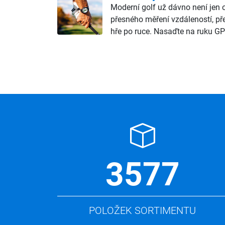
Moderní golf už dávno není jen o
přesného měření vzdáleností, př
hře po ruce. Nasaďte na ruku GP
3577
POLOŽEK SORTIMENTU