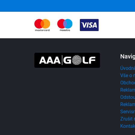
Navi
Úvodní
Vše o 
Obcho
Reklam
Odstou
Reklam
Servisn
Zrušit
Kontak