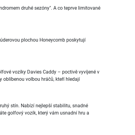
syndromem druhé sezóny". A co teprve limitované
kou úderovou plochou Honeycomb poskytují
golfové vozíky Davies Caddy – poctivě vyvíjené v
y oblíbenou volbou hráčů, kteří hledají
hý stín. Nabízí nejlepší stabilitu, snadné
dáte golfový vozík, který vám usnadní hru a