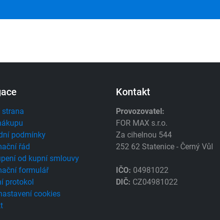
gace
Kontakt
 strana
Provozovatel:
nákupu
FOR MAX s.r.o.
dní podmínky
Za cihelnou 544
ační řád
252 62 Statenice - Černý Vůl
pení od kupní smlouvy
ační formulář
IČO:
04981022
í protokol
DIČ:
CZ04981022
 nastavení cookies
t