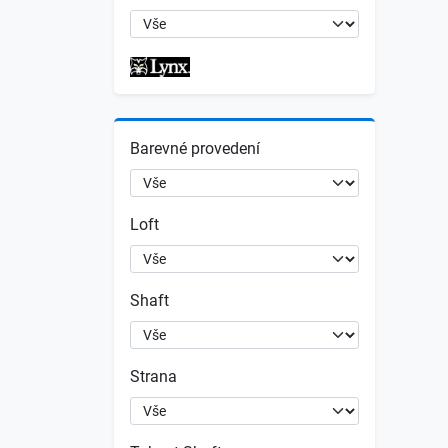
Barevné provedení
Loft
Shaft
Strana