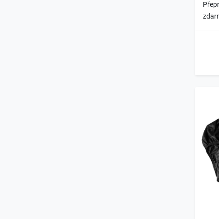
Přepr
zdar