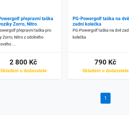
owergolf přepravní taška
PG-Powergolf taška na dv
vozíky Zorro, Nitro
zadní kolečka
wergolf přepravní taška pro
PG-Powergolf taška na dvě zad
y Zorro, Nitro z odolného
kolečka
ového ...
2 800 Kč
790 Kč
Skladem u dodavatele
Skladem u dodavatele
1