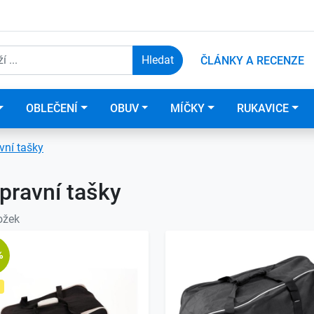
ČLÁNKY A RECENZE
OBLEČENÍ
OBUV
MÍČKY
RUKAVICE
vní tašky
pravní tašky
ožek
%