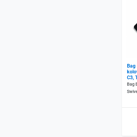
Bag 
kolo
C3, 
Bag B
Swive