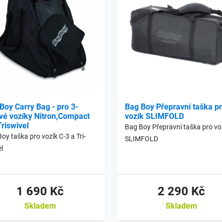
Boy Carry Bag - pro 3-
Bag Boy Přepravní taška p
vé vozíky Nitron,Compact
vozík SLIMFOLD
Triswivel
Bag Boy Přepravní taška pro vo
oy taška pro vozík C-3 a Tri-
SLIMFOLD
l
1 690 Kč
2 290 Kč
Skladem
Skladem