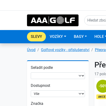
SLEVY
VOZÍKY
BAGY
HOLE
Úvod
Golfové vozíky - příslušenství
Přepra
Pře
Seřadit podle
17 pol
Dostupnost
-50
AKCE
Značka