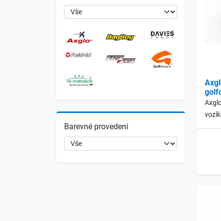
Axgl
golf
Axglo
vozí
Barevné provedení