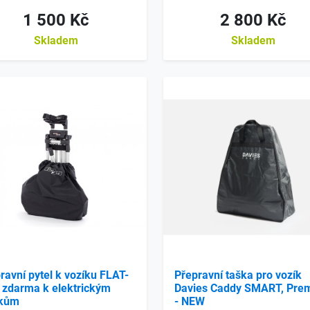
1 500 Kč
2 800 Kč
Skladem
Skladem
ravní pytel k vozíku FLAT-
Přepravní taška pro vozík
 zdarma k elektrickým
Davies Caddy SMART, Pre
íkům
- NEW