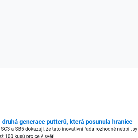
ruhá generace putterů, která posunula hranice
 SC3 a SB5 dokazují, že tato inovativní řada rozhodně netrpí „
ž 100 kusů pro celý svět!