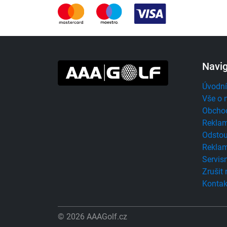
Navi
Úvodní
Vše o 
Obcho
Reklam
Odstou
Reklam
Servisn
Zrušit
Kontak
© 2026 AAAGolf.cz