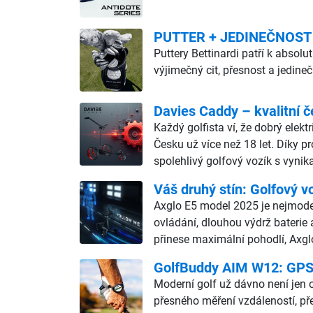
PUTTER + JEDINEČNOST
Puttery Bettinardi patří k abso
výjimečný cit, přesnost a jedine
Davies Caddy – kvalitní č
Každý golfista ví, že dobrý elekt
Česku už více než 18 let. Díky p
spolehlivý golfový vozík s vyn
Váš druhý stín: Golfový v
Axglo E5 model 2025 je nejmodern
ovládání, dlouhou výdrž baterie 
přinese maximální pohodlí, Axgl
GolfBuddy AIM W12: GPS h
Moderní golf už dávno není jen o
přesného měření vzdáleností, př