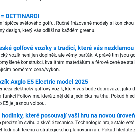
 = BETTINARDI
lutní špičce světového golfu. Ručně frézované modely s ikonic
čný design, který vás odliší na každém greenu.
eské golfové vozíky s tradicí, které vás nezklamou
rický vozík není jen doplněk, ale věrný parťák. A právě tím jsou 
romyšlené konstrukci, kvalitním materiálům a férové ceně se stal
ikajícím poměrem cena/výkon.
ozík Axglo E5 Electric model 2025
ější elektrický golfový vozík, který vás bude doprovázet jako dru
a funkci Follow me, která z něj dělá jedničku na trhu. Pokud hle
o E5 je jasnou volbou.
odinky, které posouvají vaši hru na novou úroveň
 precizním švihu a skvělé technice. Technologie hraje stále vět
ehlednosti terénu a strategického plánování ran. Pokud hledáte