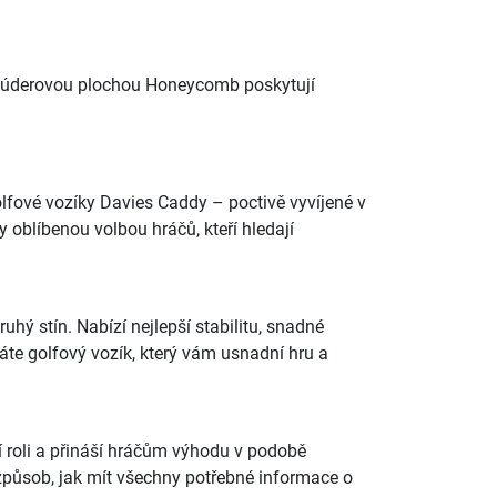
kou úderovou plochou Honeycomb poskytují
golfové vozíky Davies Caddy – poctivě vyvíjené v
y oblíbenou volbou hráčů, kteří hledají
hý stín. Nabízí nejlepší stabilitu, snadné
dáte golfový vozík, který vám usnadní hru a
ší roli a přináší hráčům výhodu v podobě
 způsob, jak mít všechny potřebné informace o