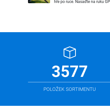
hře po ruce. Nasaďte na ruku GP
3577
POLOŽEK SORTIMENTU