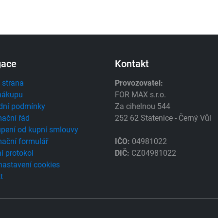
gace
Kontakt
 strana
Provozovatel:
nákupu
FOR MAX s.r.o.
dní podmínky
Za cihelnou 544
ační řád
252 62 Statenice - Černý Vůl
pení od kupní smlouvy
ační formulář
IČO:
04981022
í protokol
DIČ:
CZ04981022
 nastavení cookies
t