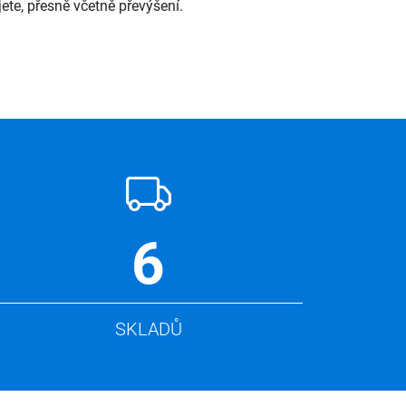
ete, přesně včetně převýšení.
6
SKLADŮ