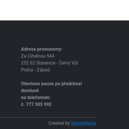
Adresa provozovny:
Za Cihelnou 544
252 62 Statenice - Černý Vůl
Praha - Západ
Otevřeno pouze po předchozí
domluvě
na telefonním
č. 777 305 992
Created by
SenseMedia