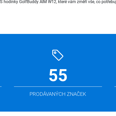
S hodinky GolfBuddy AIM W12, které vám změří vše, co potřebuj
55
PRODÁVANÝCH ZNAČEK