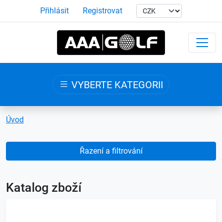
Přihlásit
Registrovat
VYBERTE KATEGORII
Úvod
Řazení a filtrování
Katalog zboží