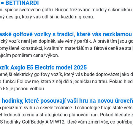
 = BETTINARDI
lutní špičce světového golfu. Ručně frézované modely s ikonic
čný design, který vás odliší na každém greenu.
eské golfové vozíky s tradicí, které vás nezklamou
rický vozík není jen doplněk, ale věrný parťák. A právě tím jsou 
romyšlené konstrukci, kvalitním materiálům a férové ceně se stal
ikajícím poměrem cena/výkon.
ozík Axglo E5 Electric model 2025
ější elektrický golfový vozík, který vás bude doprovázet jako dru
a funkci Follow me, která z něj dělá jedničku na trhu. Pokud hle
o E5 je jasnou volbou.
odinky, které posouvají vaši hru na novou úroveň
 precizním švihu a skvělé technice. Technologie hraje stále vět
ehlednosti terénu a strategického plánování ran. Pokud hledáte
S hodinky GolfBuddy AIM W12, které vám změří vše, co potřebuj