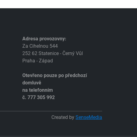
Adresa provozovny:
Za Cihelnou 544
252 62 Statenice - Černý Vůl
Praha - Západ
Otevřeno pouze po předchozí
domluvě
na telefonním
č. 777 305 992
Created by
SenseMedia