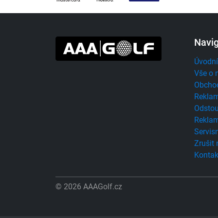
Navi
Úvodní
Vše o 
Obcho
Reklam
Odstou
Reklam
Servisn
Zrušit
Kontak
© 2026 AAAGolf.cz