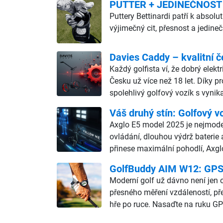
PUTTER + JEDINEČNOST
Puttery Bettinardi patří k abso
výjimečný cit, přesnost a jedine
Davies Caddy – kvalitní č
Každý golfista ví, že dobrý elekt
Česku už více než 18 let. Díky p
spolehlivý golfový vozík s vyn
Váš druhý stín: Golfový v
Axglo E5 model 2025 je nejmodern
ovládání, dlouhou výdrž baterie 
přinese maximální pohodlí, Axgl
GolfBuddy AIM W12: GPS h
Moderní golf už dávno není jen o
přesného měření vzdáleností, př
hře po ruce. Nasaďte na ruku GP