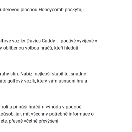
kou úderovou plochou Honeycomb poskytují
golfové vozíky Davies Caddy – poctivě vyvíjené v
y oblíbenou volbou hráčů, kteří hledají
hý stín. Nabízí nejlepší stabilitu, snadné
dáte golfový vozík, který vám usnadní hru a
ší roli a přináší hráčům výhodu v podobě
 způsob, jak mít všechny potřebné informace o
ete, přesně včetně převýšení.