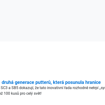
ruhá generace putterů, která posunula hranice
 SC3 a SB5 dokazují, že tato inovativní řada rozhodně netrpí „
ž 100 kusů pro celý svět!