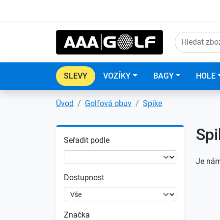
SLEVY
VOZÍKY
BAGY
HOLE
Úvod
Golfová obuv
Spike
Spi
Seřadit podle
Je nám
Dostupnost
Značka