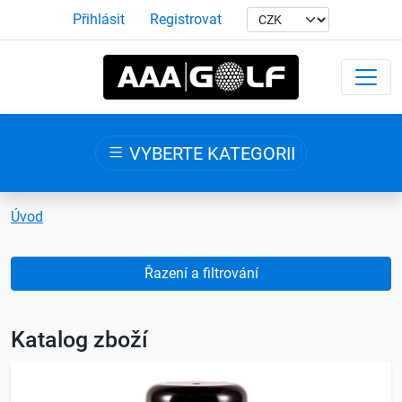
Přihlásit
Registrovat
VYBERTE KATEGORII
Úvod
Řazení a filtrování
Katalog zboží