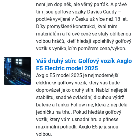
není jen doplněk, ale věrný parťák. A právě
tím jsou golfové vozíky Davies Caddy –
poctivě vyvíjené v Česku už více než 18 let.
Díky promyšlené konstrukci, kvalitním
materiálům a férové ceně se staly oblíbenou
volbou hráčů, kteří hledají spolehlivý golfový
vozík s vynikajícím poměrem cena/výkon.
Váš druhý stín: Golfový vozík Axglo
E5 Electric model 2025
Axglo E5 model 2025 je nejmodernější
elektrický golfový vozík, který vás bude
doprovázet jako druhý stín. Nabízí nejlepší
stabilitu, snadné ovládání, dlouhou výdrž
baterie a funkci Follow me, která z něj dělá
jedničku na trhu. Pokud hledáte golfový
vozík, který vám usnadní hru a přinese
maximální pohodlí, Axglo E5 je jasnou
volbou.