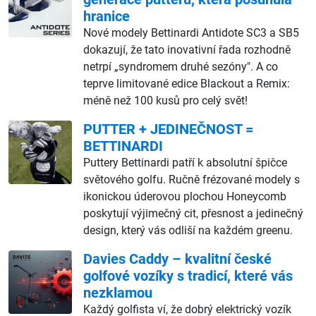
hranice
Nové modely Bettinardi Antidote SC3 a SB5
dokazují, že tato inovativní řada rozhodně
netrpí „syndromem druhé sezóny". A co
teprve limitované edice Blackout a Remix:
méně než 100 kusů pro celý svět!
PUTTER + JEDINEČNOST =
BETTINARDI
Puttery Bettinardi patří k absolutní špičce
světového golfu. Ručně frézované modely s
ikonickou úderovou plochou Honeycomb
poskytují výjimečný cit, přesnost a jedinečný
design, který vás odliší na každém greenu.
Davies Caddy – kvalitní české
golfové vozíky s tradicí, které vás
nezklamou
Každý golfista ví, že dobrý elektrický vozík