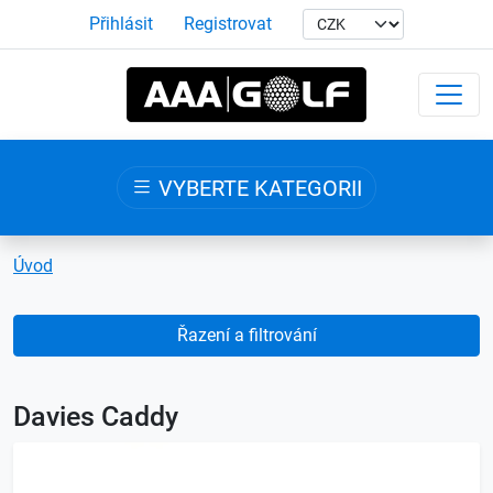
Přihlásit
Registrovat
VYBERTE KATEGORII
Úvod
Řazení a filtrování
Davies Caddy