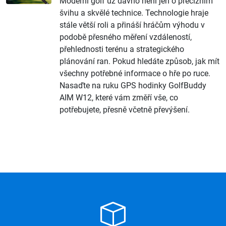
Moderní golf už dávno není jen o precizním
švihu a skvělé technice. Technologie hraje
stále větší roli a přináší hráčům výhodu v
podobě přesného měření vzdáleností,
přehlednosti terénu a strategického
plánování ran. Pokud hledáte způsob, jak mít
všechny potřebné informace o hře po ruce.
Nasaďte na ruku GPS hodinky GolfBuddy
AIM W12, které vám změří vše, co
potřebujete, přesně včetně převýšení.