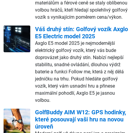
materiálům a férové ceně se staly oblíbenou
volbou hráčů, kteří hledají spolehlivý golfový
vozík s vynikajícím poměrem cena/výkon.
Váš druhý stín: Golfový vozík Axglo
E5 Electric model 2025
Axglo E5 model 2025 je nejmodernější
elektrický golfový vozík, který vás bude
doprovázet jako druhý stín. Nabízí nejlepší
stabilitu, snadné ovládání, dlouhou výdrž
baterie a funkci Follow me, která z něj dělá
jedničku na trhu. Pokud hledáte golfový
vozík, který vám usnadní hru a přinese
maximální pohodlí, Axglo E5 je jasnou
volbou.
GolfBuddy AIM W12: GPS hodinky,
které posouvají vaši hru na novou
úroveň