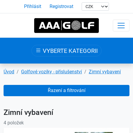
Přihlásit
Registrovat
VYBERTE KATEGORII
Úvod
Golfové vozíky - příslušenství
Zimní vybavení
Řazení a filtrování
Zimní vybavení
4 položek