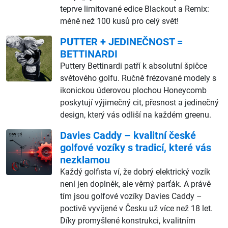
teprve limitované edice Blackout a Remix:
méně než 100 kusů pro celý svět!
PUTTER + JEDINEČNOST =
BETTINARDI
Puttery Bettinardi patří k absolutní špičce
světového golfu. Ručně frézované modely s
ikonickou úderovou plochou Honeycomb
poskytují výjimečný cit, přesnost a jedinečný
design, který vás odliší na každém greenu.
Davies Caddy – kvalitní české
golfové vozíky s tradicí, které vás
nezklamou
Každý golfista ví, že dobrý elektrický vozík
není jen doplněk, ale věrný parťák. A právě
tím jsou golfové vozíky Davies Caddy –
poctivě vyvíjené v Česku už více než 18 let.
Díky promyšlené konstrukci, kvalitním