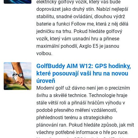
elektrický golfový vozík, který vás bude
doprovázet jako druhý stín. Nabízí nejlepší
stabilitu, snadné ovládání, dlouhou výdrž
baterie a funkci Follow me, která z něj dělá
jedničku na trhu. Pokud hledáte golfový
vozík, který vám usnadní hru a přinese
maximální pohodlí, Axglo E5 je jasnou
volbou.
GolfBuddy AIM W12: GPS hodinky,
které posouvají vaši hru na novou
úroveň
Moderní golf už dávno není jen o precizním
švihu a skvělé technice. Technologie hraje
stále větší roli a přináší hráčům výhodu v
podobě přesného měření vzdáleností,
přehlednosti terénu a strategického
plánování ran. Pokud hledáte způsob, jak mít
všechny potřebné informace o hře po ruce.