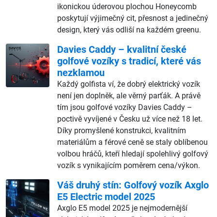
ikonickou úderovou plochou Honeycomb
poskytují výjimečný cit, přesnost a jedinečný
design, který vás odliší na každém greenu.
Davies Caddy – kvalitní české
golfové vozíky s tradicí, které vás
nezklamou
Každý golfista ví, že dobrý elektrický vozík
není jen doplněk, ale věrný parťák. A právě
tím jsou golfové vozíky Davies Caddy –
poctivě vyvíjené v Česku už více než 18 let.
Díky promyšlené konstrukci, kvalitním
materiálům a férové ceně se staly oblíbenou
volbou hráčů, kteří hledají spolehlivý golfový
vozík s vynikajícím poměrem cena/výkon.
Váš druhý stín: Golfový vozík Axglo
E5 Electric model 2025
Axglo E5 model 2025 je nejmodernější