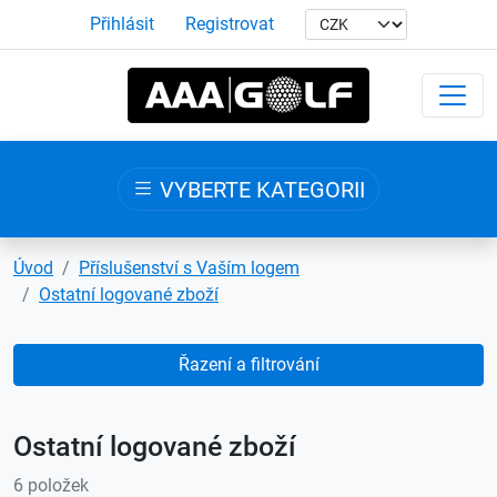
Přihlásit
Registrovat
VYBERTE KATEGORII
Úvod
Příslušenství s Vaším logem
Ostatní logované zboží
Řazení a filtrování
Ostatní logované zboží
6 položek