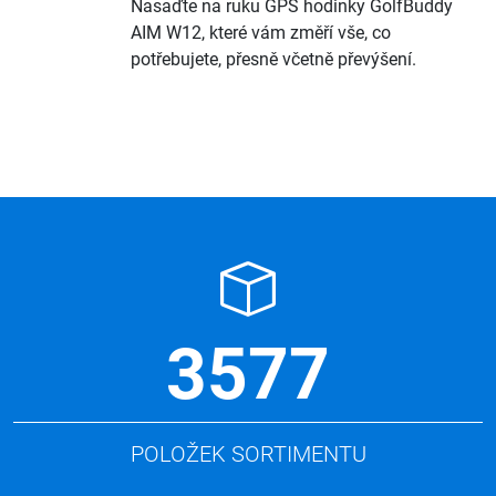
Nasaďte na ruku GPS hodinky GolfBuddy
AIM W12, které vám změří vše, co
potřebujete, přesně včetně převýšení.
3577
POLOŽEK SORTIMENTU