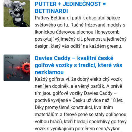
PUTTER + JEDINEČNOST =
BETTINARDI
Puttery Bettinardi patří k absolutní špičce
světového golfu. Ručně frézované modely s
ikonickou úderovou plochou Honeycomb
poskytují výjimečný cit, přesnost a jedinečný
design, který vás odliší na každém greenu.
Davies Caddy – kvalitní české
golfové vozíky s tradicí, které vás
nezklamou
Každý golfista ví, že dobrý elektrický vozík
není jen doplněk, ale věrný parťák. A právě
tím jsou golfové vozíky Davies Caddy –
poctivě vyvíjené v Česku už více než 18 let.
Díky promyšlené konstrukci, kvalitním
materiálům a férové ceně se staly oblíbenou
volbou hráčů, kteří hledají spolehlivý golfový
vozík s vynikajícím poměrem cena/výkon.