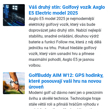
Váš druhý stín: Golfový vozík Axglo
E5 Electric model 2025
Axglo E5 model 2025 je nejmodernější
elektrický golfový vozík, který vás bude
doprovázet jako druhý stín. Nabízí nejlepší
stabilitu, snadné ovládání, dlouhou výdrž
baterie a funkci Follow me, která z něj dělá
jedničku na trhu. Pokud hledáte golfový
vozík, který vám usnadní hru a přinese
maximální pohodlí, Axglo E5 je jasnou
volbou.
GolfBuddy AIM W12: GPS hodinky,
které posouvají vaši hru na novou
úroveň
Moderní golf už dávno není jen o precizním
švihu a skvělé technice. Technologie hraje
stále větší roli a přináší hráčům výhodu v