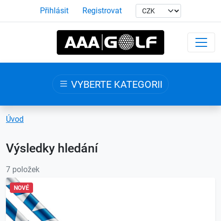
Přihlásit
Registrovat
VYBERTE KATEGORII
Úvod
Výsledky hledání
7 položek
NOVÉ