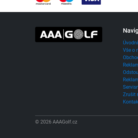
Navi
Úvodní
Vše o 
Obcho
Reklam
Odstou
Reklam
Servisn
Zrušit
Kontak
© 2026 AAAGolf.cz