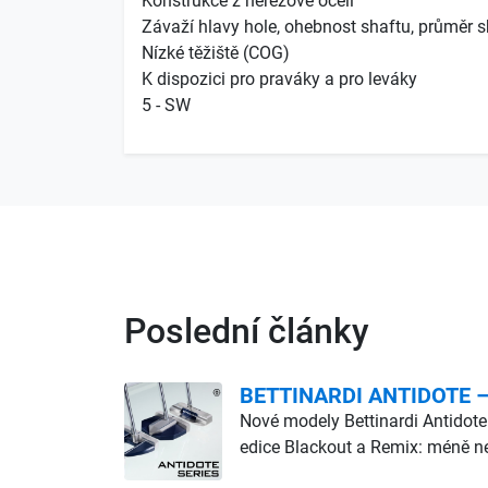
Konstrukce z nerezové oceli
Závaží hlavy hole, ohebnost shaftu, průměr s
Nízké těžiště (COG)
K dispozici pro praváky a pro leváky
5 - SW
Poslední články
BETTINARDI ANTIDOTE – d
Nové modely Bettinardi Antidote
edice Blackout a Remix: méně ne