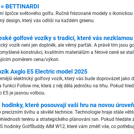
 = BETTINARDI
lutní špičce světového golfu. Ručně frézované modely s ikonic
čný design, který vás odliší na každém greenu.
eské golfové vozíky s tradicí, které vás nezklamou
rický vozík není jen doplněk, ale věrný parťák. A právě tím jsou 
romyšlené konstrukci, kvalitním materiálům a férové ceně se stal
ikajícím poměrem cena/výkon.
ozík Axglo E5 Electric model 2025
ější elektrický golfový vozík, který vás bude doprovázet jako dru
a funkci Follow me, která z něj dělá jedničku na trhu. Pokud hle
o E5 je jasnou volbou.
odinky, které posouvají vaši hru na novou úroveň
 precizním švihu a skvělé technice. Technologie hraje stále vět
ehlednosti terénu a strategického plánování ran. Pokud hledáte
S hodinky GolfBuddy AIM W12, které vám změří vše, co potřebuj