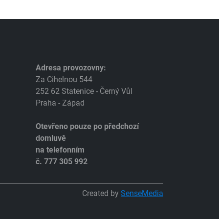
Adresa provozovny:
Za Cihelnou 544
252 62 Statenice - Černý Vůl
Praha - Západ
Otevřeno pouze po předchozí
domluvě
na telefonním
č. 777 305 992
Created by
SenseMedia