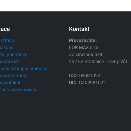
gace
Kontakt
 strana
Provozovatel:
nákupu
FOR MAX s.r.o.
dní podmínky
Za cihelnou 544
ační řád
252 62 Statenice - Černý Vůl
pení od kupní smlouvy
ační formulář
IČO:
04981022
í protokol
DIČ:
CZ04981022
 nastavení cookies
t