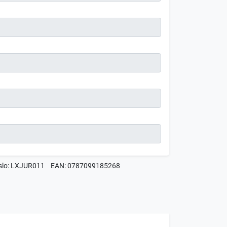
íslo: LXJUR011
EAN: 0787099185268