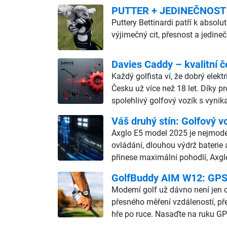
PUTTER + JEDINEČNOST
Puttery Bettinardi patří k abso
výjimečný cit, přesnost a jedine
Davies Caddy – kvalitní č
Každý golfista ví, že dobrý elekt
Česku už více než 18 let. Díky p
spolehlivý golfový vozík s vyn
Váš druhý stín: Golfový v
Axglo E5 model 2025 je nejmodern
ovládání, dlouhou výdrž baterie 
přinese maximální pohodlí, Axgl
GolfBuddy AIM W12: GPS h
Moderní golf už dávno není jen o
přesného měření vzdáleností, př
hře po ruce. Nasaďte na ruku GP