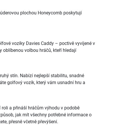
kou úderovou plochou Honeycomb poskytují
golfové vozíky Davies Caddy – poctivě vyvíjené v
y oblíbenou volbou hráčů, kteří hledají
hý stín. Nabízí nejlepší stabilitu, snadné
dáte golfový vozík, který vám usnadní hru a
ší roli a přináší hráčům výhodu v podobě
 způsob, jak mít všechny potřebné informace o
ete, přesně včetně převýšení.