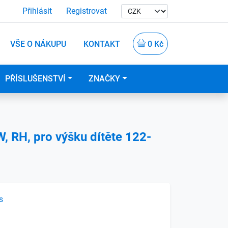
Přihlásit
Registrovat
VŠE O NÁKUPU
KONTAKT
0 Kč
PŘÍSLUŠENSTVÍ
ZNAČKY
, RH, pro výšku dítěte 122-
s