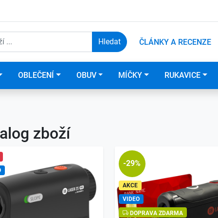
ČLÁNKY A RECENZE
OBLEČENÍ
OBUV
MÍČKY
RUKAVICE
alog zboží
-29%
O
AKCE
VIDEO
DOPRAVA ZDARMA