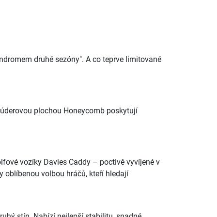
syndromem druhé sezóny". A co teprve limitované
kou úderovou plochou Honeycomb poskytují
golfové vozíky Davies Caddy – poctivě vyvíjené v
y oblíbenou volbou hráčů, kteří hledají
hý stín. Nabízí nejlepší stabilitu, snadné