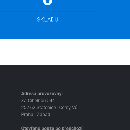
SKLADŮ
Adresa provozovny:
Za Cihelnou 544
252 62 Statenice - Černý Vůl
Praha - Západ
Otevřeno pouze po předchozí