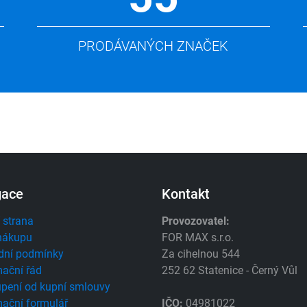
PRODÁVANÝCH ZNAČEK
gace
Kontakt
 strana
Provozovatel:
nákupu
FOR MAX s.r.o.
dní podmínky
Za cihelnou 544
ační řád
252 62 Statenice - Černý Vůl
pení od kupní smlouvy
ační formulář
IČO:
04981022