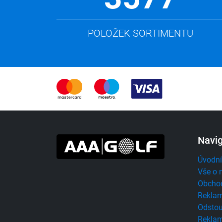
POLOŽEK SORTIMENTU
Navi
Úvodní
Vše o 
Obcho
Reklam
Odstou
Reklam