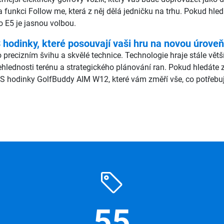
a funkci Follow me, která z něj dělá jedničku na trhu. Pokud hle
o E5 je jasnou volbou.
odinky, které posouvají vaši hru na novou úroveň
 precizním švihu a skvělé technice. Technologie hraje stále vět
ehlednosti terénu a strategického plánování ran. Pokud hledáte
S hodinky GolfBuddy AIM W12, které vám změří vše, co potřebuj
55