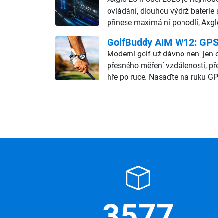
ovládání, dlouhou výdrž baterie 
přinese maximální pohodlí, Axgl
GolfBuddy AIM W12: GPS h
Moderní golf už dávno není jen o
přesného měření vzdáleností, př
hře po ruce. Nasaďte na ruku GP
3577