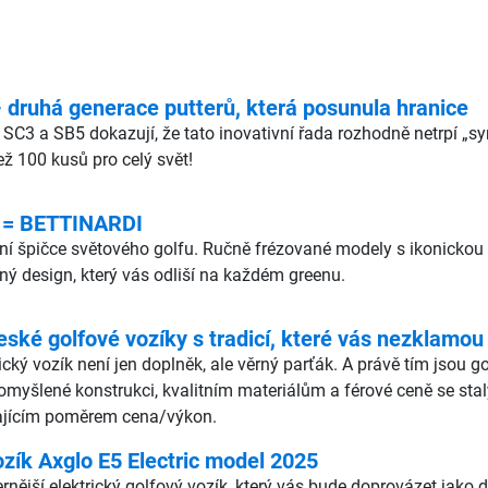
ruhá generace putterů, která posunula hranice
 SC3 a SB5 dokazují, že tato inovativní řada rozhodně netrpí „
ž 100 kusů pro celý svět!
 = BETTINARDI
lutní špičce světového golfu. Ručně frézované modely s ikonic
čný design, který vás odliší na každém greenu.
eské golfové vozíky s tradicí, které vás nezklamou
rický vozík není jen doplněk, ale věrný parťák. A právě tím jsou 
romyšlené konstrukci, kvalitním materiálům a férové ceně se stal
ikajícím poměrem cena/výkon.
ozík Axglo E5 Electric model 2025
ější elektrický golfový vozík, který vás bude doprovázet jako dru