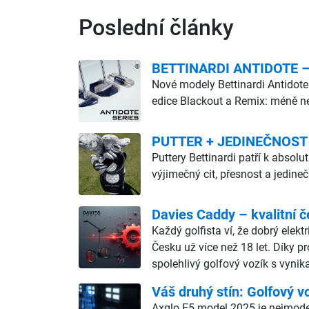
Poslední články
BETTINARDI ANTIDOTE – d
Nové modely Bettinardi Antidote
edice Blackout a Remix: méně ne
PUTTER + JEDINEČNOST
Puttery Bettinardi patří k abso
výjimečný cit, přesnost a jedine
Davies Caddy – kvalitní č
Každý golfista ví, že dobrý elekt
Česku už více než 18 let. Díky p
spolehlivý golfový vozík s vyn
Váš druhý stín: Golfový v
Axglo E5 model 2025 je nejmodern