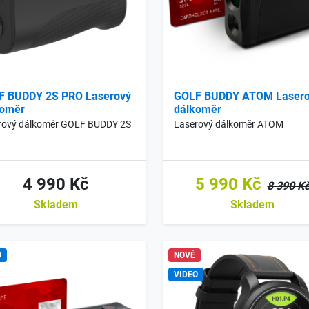
F BUDDY 2S PRO Laserový
GOLF BUDDY ATOM Laser
koměr
dálkoměr
rový dálkoměr GOLF BUDDY 2S
Laserový dálkoměr ATOM
4 990 Kč
5 990 Kč
8 390 K
Skladem
Skladem
O
NOVÉ
VIDEO