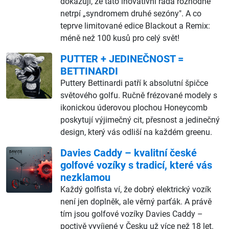
dokazují, že tato inovativní řada rozhodně
netrpí „syndromem druhé sezóny". A co
teprve limitované edice Blackout a Remix:
méně než 100 kusů pro celý svět!
PUTTER + JEDINEČNOST =
BETTINARDI
Puttery Bettinardi patří k absolutní špičce
světového golfu. Ručně frézované modely s
ikonickou úderovou plochou Honeycomb
poskytují výjimečný cit, přesnost a jedinečný
design, který vás odliší na každém greenu.
Davies Caddy – kvalitní české
golfové vozíky s tradicí, které vás
nezklamou
Každý golfista ví, že dobrý elektrický vozík
není jen doplněk, ale věrný parťák. A právě
tím jsou golfové vozíky Davies Caddy –
poctivě vyvíjené v Česku už více než 18 let.