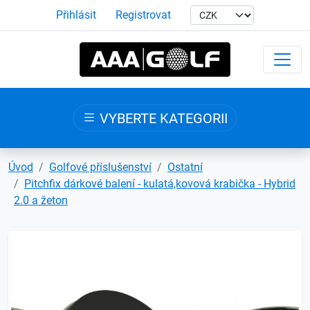
Přihlásit
Registrovat
VYBERTE KATEGORII
Úvod
Golfové příslušenství
Ostatní
Pitchfix dárkové balení - kulatá,kovová krabička - Hybrid
2.0 a žeton