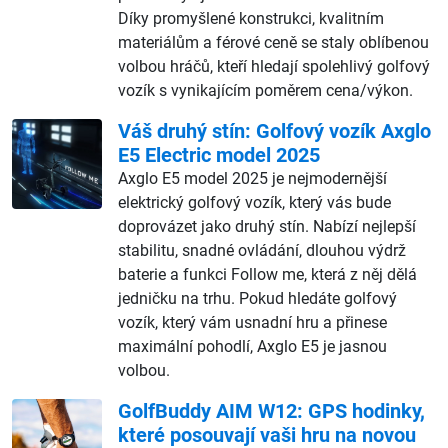
Díky promyšlené konstrukci, kvalitním
materiálům a férové ceně se staly oblíbenou
volbou hráčů, kteří hledají spolehlivý golfový
vozík s vynikajícím poměrem cena/výkon.
Váš druhý stín: Golfový vozík Axglo
E5 Electric model 2025
Axglo E5 model 2025 je nejmodernější
elektrický golfový vozík, který vás bude
doprovázet jako druhý stín. Nabízí nejlepší
stabilitu, snadné ovládání, dlouhou výdrž
baterie a funkci Follow me, která z něj dělá
jedničku na trhu. Pokud hledáte golfový
vozík, který vám usnadní hru a přinese
maximální pohodlí, Axglo E5 je jasnou
volbou.
GolfBuddy AIM W12: GPS hodinky,
které posouvají vaši hru na novou