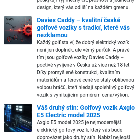
design, který vás odliší na každém greenu.
Davies Caddy – kvalitní české
golfové vozíky s tradicí, které vás
nezklamou
Každý golfista ví, že dobrý elektrický vozík
není jen doplněk, ale věrný parťák. A právě
tím jsou golfové vozíky Davies Caddy –
poctivě vyvíjené v Česku už více než 18 let.
Díky promyšlené konstrukci, kvalitním
materiálům a férové ceně se staly oblíbenou
volbou hráčů, kteří hledají spolehlivý golfový
vozík s vynikajícím poměrem cena/výkon.
Váš druhý stín: Golfový vozík Axglo
E5 Electric model 2025
Axglo E5 model 2025 je nejmodernější
elektrický golfový vozík, který vás bude
doprovázet jako druhý stín. Nabízí nejlepší