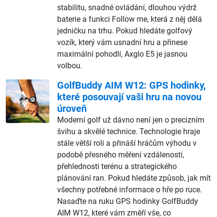
stabilitu, snadné ovládání, dlouhou výdrž
baterie a funkci Follow me, která z něj dělá
jedničku na trhu. Pokud hledáte golfový
vozík, který vám usnadní hru a přinese
maximální pohodlí, Axglo E5 je jasnou
volbou.
GolfBuddy AIM W12: GPS hodinky,
které posouvají vaši hru na novou
úroveň
Moderní golf už dávno není jen o precizním
švihu a skvělé technice. Technologie hraje
stále větší roli a přináší hráčům výhodu v
podobě přesného měření vzdáleností,
přehlednosti terénu a strategického
plánování ran. Pokud hledáte způsob, jak mít
všechny potřebné informace o hře po ruce.
Nasaďte na ruku GPS hodinky GolfBuddy
AIM W12, které vám změří vše, co