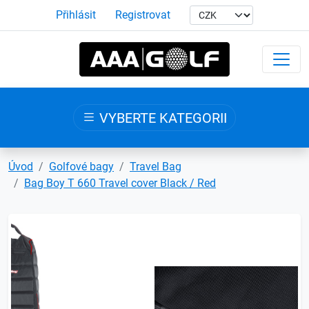
Přihlásit
Registrovat
VYBERTE KATEGORII
Úvod
Golfové bagy
Travel Bag
Bag Boy T 660 Travel cover Black / Red