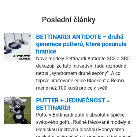
Poslední články
BETTINARDI ANTIDOTE – druhá
generace putterů, která posunula
hranice
Nové modely Bettinardi Antidote SC3 a SB5
dokazují, že tato inovativní řada rozhodně
netrpí „syndromem druhé sezóny". A co
teprve limitované edice Blackout a Remix:
méně než 100 kusů pro celý svět!
PUTTER + JEDINEČNOST =
BETTINARDI
Puttery Bettinardi patří k absolutní špičce
světového golfu. Ručně frézované modely s
ikonickou úderovou plochou Honeycomb
poskytují výjimečný cit, přesnost a jedinečný