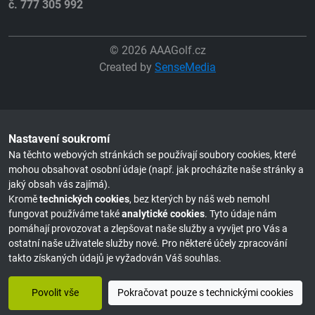
č. 777 305 992
© 2026 AAAGolf.cz
Created by
SenseMedia
Nastavení soukromí
Na těchto webových stránkách se používají soubory cookies, které
mohou obsahovat osobní údaje (např. jak procházíte naše stránky a
jaký obsah vás zajímá).
Kromě
technických cookies
, bez kterých by náš web nemohl
fungovat používáme také
analytické cookies
. Tyto údaje nám
pomáhají provozovat a zlepšovat naše služby a vyvíjet pro Vás a
ostatní naše uživatele služby nové. Pro některé účely zpracování
takto získaných údajů je vyžadován Váš souhlas.
Povolit vše
Pokračovat pouze s technickými cookies
Můžeme Vám poradit?