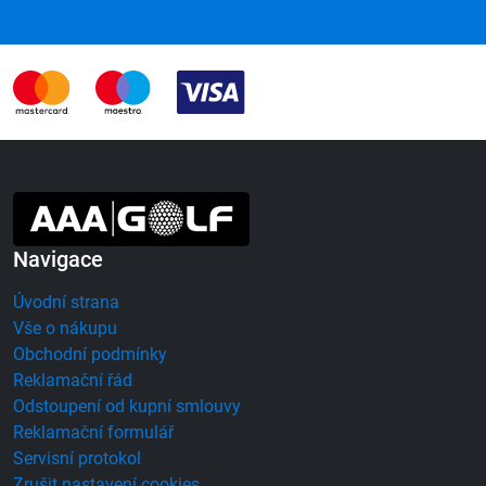
Navigace
Úvodní strana
Vše o nákupu
Obchodní podmínky
Reklamační řád
Odstoupení od kupní smlouvy
Reklamační formulář
Servisní protokol
Zrušit nastavení cookies