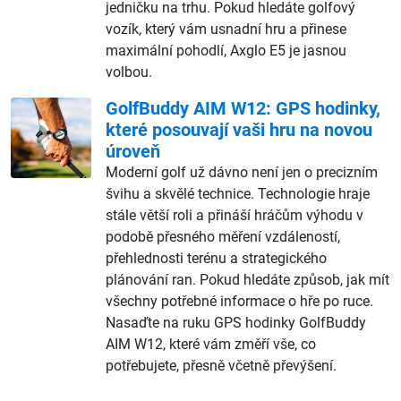
jedničku na trhu. Pokud hledáte golfový
vozík, který vám usnadní hru a přinese
maximální pohodlí, Axglo E5 je jasnou
volbou.
GolfBuddy AIM W12: GPS hodinky,
které posouvají vaši hru na novou
úroveň
Moderní golf už dávno není jen o precizním
švihu a skvělé technice. Technologie hraje
stále větší roli a přináší hráčům výhodu v
podobě přesného měření vzdáleností,
přehlednosti terénu a strategického
plánování ran. Pokud hledáte způsob, jak mít
všechny potřebné informace o hře po ruce.
Nasaďte na ruku GPS hodinky GolfBuddy
AIM W12, které vám změří vše, co
potřebujete, přesně včetně převýšení.