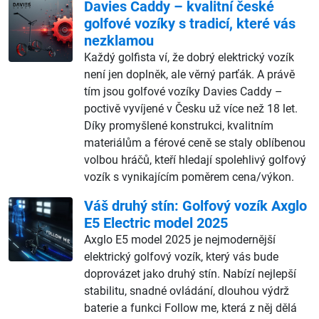
Davies Caddy – kvalitní české
golfové vozíky s tradicí, které vás
nezklamou
Každý golfista ví, že dobrý elektrický vozík
není jen doplněk, ale věrný parťák. A právě
tím jsou golfové vozíky Davies Caddy –
poctivě vyvíjené v Česku už více než 18 let.
Díky promyšlené konstrukci, kvalitním
materiálům a férové ceně se staly oblíbenou
volbou hráčů, kteří hledají spolehlivý golfový
vozík s vynikajícím poměrem cena/výkon.
Váš druhý stín: Golfový vozík Axglo
E5 Electric model 2025
Axglo E5 model 2025 je nejmodernější
elektrický golfový vozík, který vás bude
doprovázet jako druhý stín. Nabízí nejlepší
stabilitu, snadné ovládání, dlouhou výdrž
baterie a funkci Follow me, která z něj dělá