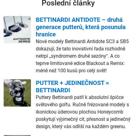
Poslední články
BETTINARDI ANTIDOTE – druhá
generace putterů, která posunula
hranice
Nové modely Bettinardi Antidote SC3 a SB5
dokazují, že tato inovativní řada rozhodně
netrpí „syndromem druhé sezóny". A co
teprve limitované edice Blackout a Remix:
méně než 100 kusů pro celý svět!
PUTTER + JEDINEČNOST =
BETTINARDI
Puttery Bettinardi patří k absolutní špičce
světového golfu. Ručně frézované modely s
ikonickou úderovou plochou Honeycomb
poskytují výjimečný cit, přesnost a jedinečný
design, který vás odliší na každém greenu.