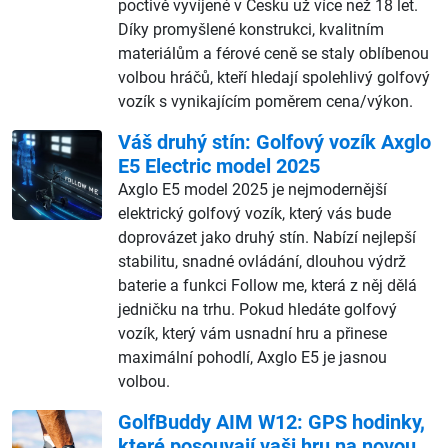
poctivě vyvíjené v Česku už více než 18 let.
Díky promyšlené konstrukci, kvalitním
materiálům a férové ceně se staly oblíbenou
volbou hráčů, kteří hledají spolehlivý golfový
vozík s vynikajícím poměrem cena/výkon.
Váš druhý stín: Golfový vozík Axglo
E5 Electric model 2025
Axglo E5 model 2025 je nejmodernější
elektrický golfový vozík, který vás bude
doprovázet jako druhý stín. Nabízí nejlepší
stabilitu, snadné ovládání, dlouhou výdrž
baterie a funkci Follow me, která z něj dělá
jedničku na trhu. Pokud hledáte golfový
vozík, který vám usnadní hru a přinese
maximální pohodlí, Axglo E5 je jasnou
volbou.
GolfBuddy AIM W12: GPS hodinky,
které posouvají vaši hru na novou