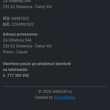
Za cihelnou 544
252 62 Statenice - Černý Vůl
IČO:
04981022
DIČ:
CZ04981022
Adresa provozovny:
Za Cihelnou 544
252 62 Statenice - Černý Vůl
Praha - Západ
Otevřeno pouze po předchozí domluvě
na telefonním
č. 777 305 992
© 2026 AAAGolf.cz
Created by
SenseMedia