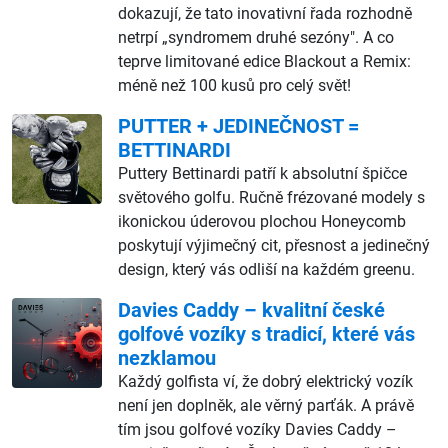
dokazují, že tato inovativní řada rozhodně
netrpí „syndromem druhé sezóny". A co
teprve limitované edice Blackout a Remix:
méně než 100 kusů pro celý svět!
PUTTER + JEDINEČNOST =
BETTINARDI
Puttery Bettinardi patří k absolutní špičce
světového golfu. Ručně frézované modely s
ikonickou úderovou plochou Honeycomb
poskytují výjimečný cit, přesnost a jedinečný
design, který vás odliší na každém greenu.
Davies Caddy – kvalitní české
golfové vozíky s tradicí, které vás
nezklamou
Každý golfista ví, že dobrý elektrický vozík
není jen doplněk, ale věrný parťák. A právě
tím jsou golfové vozíky Davies Caddy –