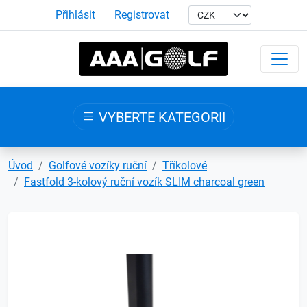
Přihlásit
Registrovat
VYBERTE KATEGORII
Úvod
Golfové vozíky ruční
Tříkolové
Fastfold 3-kolový ruční vozík SLIM charcoal green