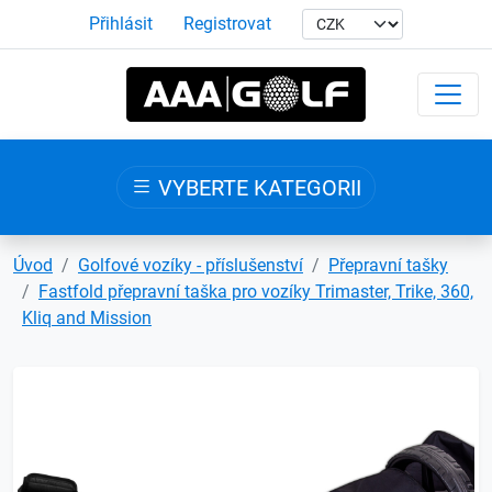
Přihlásit
Registrovat
VYBERTE KATEGORII
Úvod
Golfové vozíky - příslušenství
Přepravní tašky
Fastfold přepravní taška pro vozíky Trimaster, Trike, 360,
Kliq and Mission