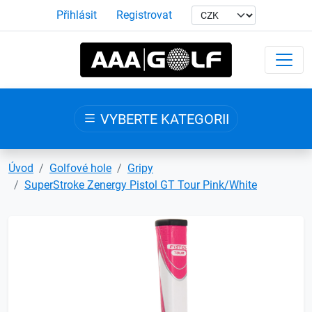
Přihlásit
Registrovat
VYBERTE KATEGORII
Úvod
Golfové hole
Gripy
SuperStroke Zenergy Pistol GT Tour Pink/White