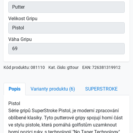
Velikost Gripu
Váha Gripu
Kód produktu: 081110
Kat. číslo: gttour
EAN: 726381319912
Popis
Varianty produktu (6)
SUPERSTROKE
Pistol
Série gripů SuperStroke Pistol, je moderní zpracování
oblíbené klasiky. Tyto putterové gripy spojují horní část
ve stylu pistole, která pomáhá golfistům uzamknout
horní pozici ruky, s technologií "No Taper Technology",