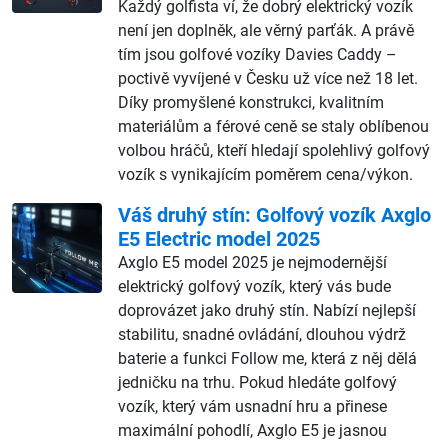
Každý golfista ví, že dobrý elektrický vozík
není jen doplněk, ale věrný parťák. A právě
tím jsou golfové vozíky Davies Caddy –
poctivě vyvíjené v Česku už více než 18 let.
Díky promyšlené konstrukci, kvalitním
materiálům a férové ceně se staly oblíbenou
volbou hráčů, kteří hledají spolehlivý golfový
vozík s vynikajícím poměrem cena/výkon.
Váš druhý stín: Golfový vozík Axglo
E5 Electric model 2025
Axglo E5 model 2025 je nejmodernější
elektrický golfový vozík, který vás bude
doprovázet jako druhý stín. Nabízí nejlepší
stabilitu, snadné ovládání, dlouhou výdrž
baterie a funkci Follow me, která z něj dělá
jedničku na trhu. Pokud hledáte golfový
vozík, který vám usnadní hru a přinese
maximální pohodlí, Axglo E5 je jasnou