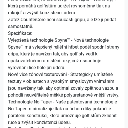
která pomáhá golfistům udržet rovnoměrný tlak na
rukojeť a zvýšit konzistenci úderu.
Zátěž CounterCore není součástí gripu, ale lze ji přidat
samostatně.
Specifikace:
Vylepšená technologie Spyne™ - Nová technologie
Spyne™ má vylepšený reliéfní hřbet podél spodní strany
gripu, který je navržen tak, aby golfisty vedl k
opakovatelnému umístění ruky, což usnadňuje
vyrovnání líce hole při úderu.
Nové více zónové texturování - Strategicky umístěné
textury v oblastech s vysokým smyslovým vnímáním
jsou navrženy tak, aby optimalizovaly zpětnou vazbu a
pohodlí neuvěřitelně měkké polyuretanové vnější vrstvy.
Technologie No Taper - Naše patentovaná technologie
No Taper minimalizuje tlak na úchop díky pokročilé
paralelní konstrukci, která umožňuje golfistům zklidnit
ruce a zvýšit konzistenci úderu.