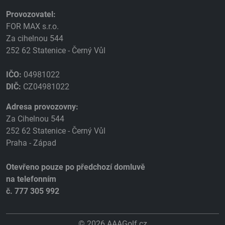
Provozovatel:
FOR MAX s.r.o.
Za cihelnou 544
252 62 Statenice - Černý Vůl
IČO:
04981022
DIČ:
CZ04981022
Adresa provozovny:
Za Cihelnou 544
252 62 Statenice - Černý Vůl
Praha - Západ
Otevřeno pouze po předchozí domluvě
na telefonním
č. 777 305 992
© 2026 AAAGolf.cz