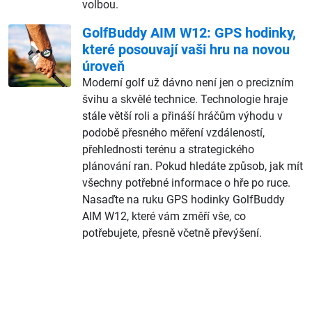
volbou.
GolfBuddy AIM W12: GPS hodinky,
které posouvají vaši hru na novou
úroveň
Moderní golf už dávno není jen o precizním
švihu a skvělé technice. Technologie hraje
stále větší roli a přináší hráčům výhodu v
podobě přesného měření vzdáleností,
přehlednosti terénu a strategického
plánování ran. Pokud hledáte způsob, jak mít
všechny potřebné informace o hře po ruce.
Nasaďte na ruku GPS hodinky GolfBuddy
AIM W12, které vám změří vše, co
potřebujete, přesně včetně převýšení.