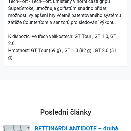
Tech-Port - Tech-Port, umístěný v horní části gripu
SuperStroke, umožňuje golfistům snadno přidat
možnosti vylepšení hry včetně patentovaného systému
zátěže CounterCore a senzorů pro sledování výkonu.
K dispozici ve třech velikostech: GT Tour , GT 1.0, GT
2.0.
Hmotnost: GT Tour (69 g) , GT 1.0 (82 g) , GT 2.0 (51
g).
Poslední články
BETTINARDI ANTIDOTE – druhá