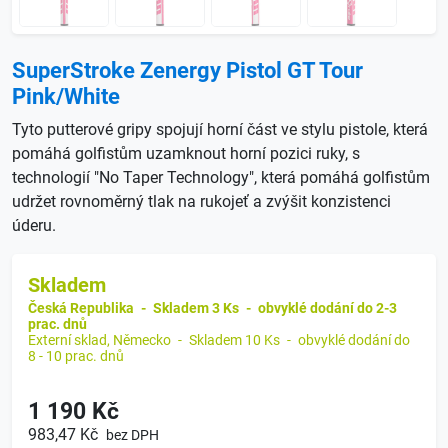
SuperStroke Zenergy Pistol GT Tour
Pink/White
Tyto putterové gripy spojují horní část ve stylu pistole, která
pomáhá golfistům uzamknout horní pozici ruky, s
technologií "No Taper Technology", která pomáhá golfistům
udržet rovnoměrný tlak na rukojeť a zvýšit konzistenci
úderu.
Skladem
Česká Republika
-
Skladem 3 Ks
-
obvyklé dodání do 2-3
prac. dnů
Externí sklad, Německo
-
Skladem 10 Ks
-
obvyklé dodání do
8 - 10 prac. dnů
1 190 Kč
983,47 Kč
bez DPH