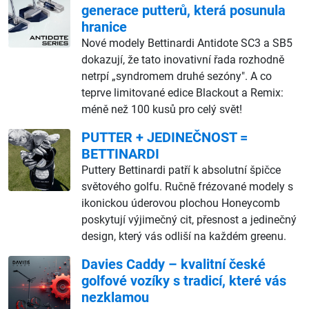
generace putterů, která posunula
hranice
Nové modely Bettinardi Antidote SC3 a SB5
dokazují, že tato inovativní řada rozhodně
netrpí „syndromem druhé sezóny". A co
teprve limitované edice Blackout a Remix:
méně než 100 kusů pro celý svět!
PUTTER + JEDINEČNOST =
BETTINARDI
Puttery Bettinardi patří k absolutní špičce
světového golfu. Ručně frézované modely s
ikonickou úderovou plochou Honeycomb
poskytují výjimečný cit, přesnost a jedinečný
design, který vás odliší na každém greenu.
Davies Caddy – kvalitní české
golfové vozíky s tradicí, které vás
nezklamou