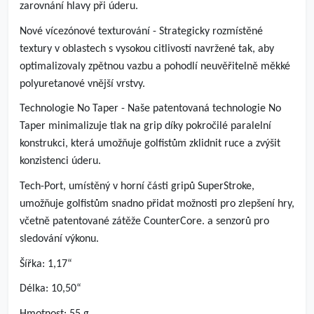
zarovnání hlavy při úderu.
Nové vícezónové texturování - Strategicky rozmístěné
textury v oblastech s vysokou citlivostí navržené tak, aby
optimalizovaly zpětnou vazbu a pohodlí neuvěřitelně měkké
polyuretanové vnější vrstvy.
Technologie No Taper - Naše patentovaná technologie No
Taper minimalizuje tlak na grip díky pokročilé paralelní
konstrukci, která umožňuje golfistům zklidnit ruce a zvýšit
konzistenci úderu.
Tech-Port, umístěný v horní části gripů SuperStroke,
umožňuje golfistům snadno přidat možnosti pro zlepšení hry,
včetně patentované zátěže CounterCore. a senzorů pro
sledování výkonu.
Šířka: 1,17“
Délka: 10,50“