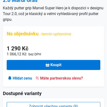
2.0 Mardi Gras
Každý putter grip Marvel Super Hero je k dispozici v designu
Tour 2.0, což je klasický a velmi vyhledávaný profil putter
gripu.
Na objednávku
- termín upřesníme
1 290 Kč
1 066,12 Kč
bez DPH
Koupit
Hlídat cenu
Máte partnerskou slevu?
Dostupné varianty
Zobrazit všechny varianty (9)