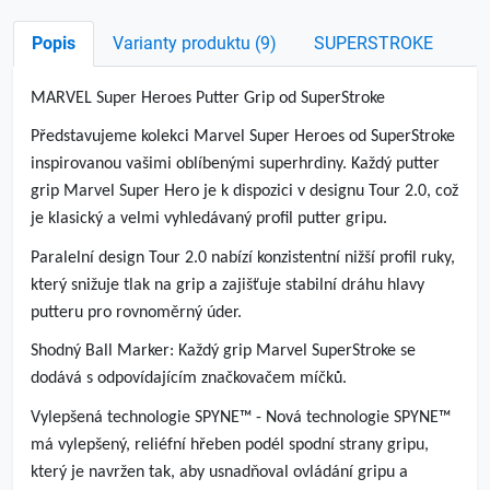
Popis
Varianty produktu (9)
SUPERSTROKE
MARVEL Super Heroes Putter Grip od SuperStroke
Představujeme kolekci Marvel Super Heroes od SuperStroke
inspirovanou vašimi oblíbenými superhrdiny. Každý putter
grip Marvel Super Hero je k dispozici v designu Tour 2.0, což
je klasický a velmi vyhledávaný profil putter gripu.
Paralelní design Tour 2.0 nabízí konzistentní nižší profil ruky,
který snižuje tlak na grip a zajišťuje stabilní dráhu hlavy
putteru pro rovnoměrný úder.
Shodný Ball Marker: Každý grip Marvel SuperStroke se
dodává s odpovídajícím značkovačem míčků.
Vylepšená technologie SPYNE™ - Nová technologie SPYNE™
má vylepšený, reliéfní hřeben podél spodní strany gripu,
který je navržen tak, aby usnadňoval ovládání gripu a