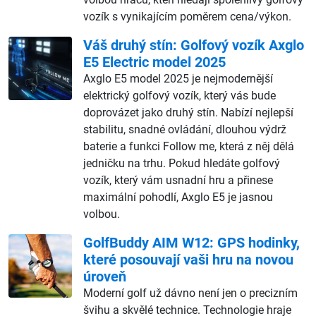
vozík s vynikajícím poměrem cena/výkon.
Váš druhý stín: Golfový vozík Axglo
E5 Electric model 2025
Axglo E5 model 2025 je nejmodernější
elektrický golfový vozík, který vás bude
doprovázet jako druhý stín. Nabízí nejlepší
stabilitu, snadné ovládání, dlouhou výdrž
baterie a funkci Follow me, která z něj dělá
jedničku na trhu. Pokud hledáte golfový
vozík, který vám usnadní hru a přinese
maximální pohodlí, Axglo E5 je jasnou
volbou.
GolfBuddy AIM W12: GPS hodinky,
které posouvají vaši hru na novou
úroveň
Moderní golf už dávno není jen o precizním
švihu a skvělé technice. Technologie hraje