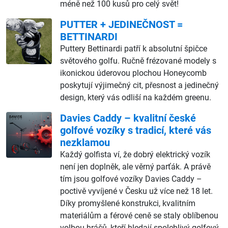
méně než 100 kusů pro celý svět!
PUTTER + JEDINEČNOST =
BETTINARDI
Puttery Bettinardi patří k absolutní špičce
světového golfu. Ručně frézované modely s
ikonickou úderovou plochou Honeycomb
poskytují výjimečný cit, přesnost a jedinečný
design, který vás odliší na každém greenu.
Davies Caddy – kvalitní české
golfové vozíky s tradicí, které vás
nezklamou
Každý golfista ví, že dobrý elektrický vozík
není jen doplněk, ale věrný parťák. A právě
tím jsou golfové vozíky Davies Caddy –
poctivě vyvíjené v Česku už více než 18 let.
Díky promyšlené konstrukci, kvalitním
materiálům a férové ceně se staly oblíbenou
volbou hráčů, kteří hledají spolehlivý golfový