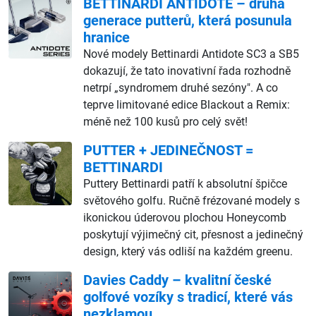
BETTINARDI ANTIDOTE – druhá
generace putterů, která posunula
hranice
Nové modely Bettinardi Antidote SC3 a SB5
dokazují, že tato inovativní řada rozhodně
netrpí „syndromem druhé sezóny". A co
teprve limitované edice Blackout a Remix:
méně než 100 kusů pro celý svět!
PUTTER + JEDINEČNOST =
BETTINARDI
Puttery Bettinardi patří k absolutní špičce
světového golfu. Ručně frézované modely s
ikonickou úderovou plochou Honeycomb
poskytují výjimečný cit, přesnost a jedinečný
design, který vás odliší na každém greenu.
Davies Caddy – kvalitní české
golfové vozíky s tradicí, které vás
nezklamou