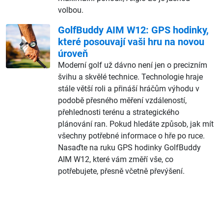
volbou.
GolfBuddy AIM W12: GPS hodinky,
které posouvají vaši hru na novou
úroveň
Moderní golf už dávno není jen o precizním
švihu a skvělé technice. Technologie hraje
stále větší roli a přináší hráčům výhodu v
podobě přesného měření vzdáleností,
přehlednosti terénu a strategického
plánování ran. Pokud hledáte způsob, jak mít
všechny potřebné informace o hře po ruce.
Nasaďte na ruku GPS hodinky GolfBuddy
AIM W12, které vám změří vše, co
potřebujete, přesně včetně převýšení.