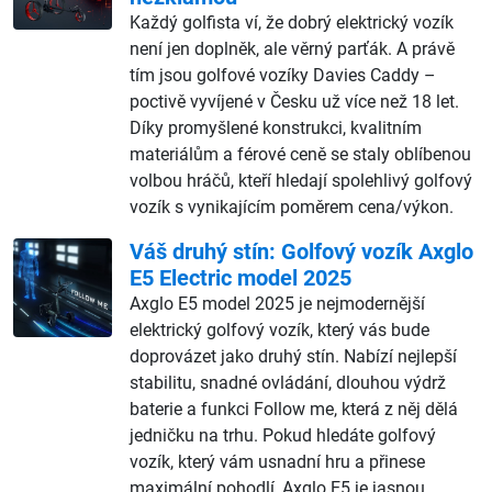
Každý golfista ví, že dobrý elektrický vozík
není jen doplněk, ale věrný parťák. A právě
tím jsou golfové vozíky Davies Caddy –
poctivě vyvíjené v Česku už více než 18 let.
Díky promyšlené konstrukci, kvalitním
materiálům a férové ceně se staly oblíbenou
volbou hráčů, kteří hledají spolehlivý golfový
vozík s vynikajícím poměrem cena/výkon.
Váš druhý stín: Golfový vozík Axglo
E5 Electric model 2025
Axglo E5 model 2025 je nejmodernější
elektrický golfový vozík, který vás bude
doprovázet jako druhý stín. Nabízí nejlepší
stabilitu, snadné ovládání, dlouhou výdrž
baterie a funkci Follow me, která z něj dělá
jedničku na trhu. Pokud hledáte golfový
vozík, který vám usnadní hru a přinese
maximální pohodlí, Axglo E5 je jasnou