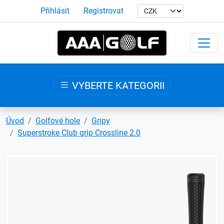
Přihlásit
Registrovat
VYBERTE KATEGORII
Úvod
Golfové hole
Gripy
Superstroke Club grip Crossline 2.0