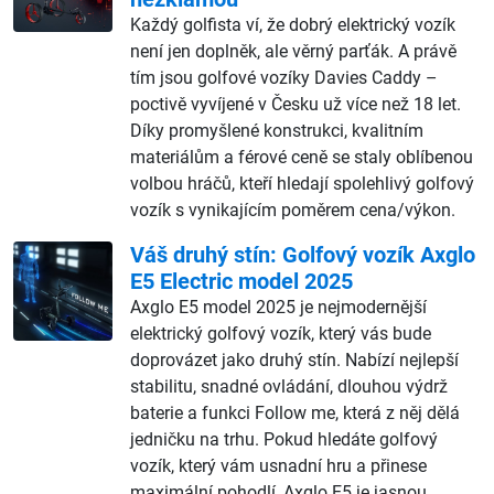
Každý golfista ví, že dobrý elektrický vozík
není jen doplněk, ale věrný parťák. A právě
tím jsou golfové vozíky Davies Caddy –
poctivě vyvíjené v Česku už více než 18 let.
Díky promyšlené konstrukci, kvalitním
materiálům a férové ceně se staly oblíbenou
volbou hráčů, kteří hledají spolehlivý golfový
vozík s vynikajícím poměrem cena/výkon.
Váš druhý stín: Golfový vozík Axglo
E5 Electric model 2025
Axglo E5 model 2025 je nejmodernější
elektrický golfový vozík, který vás bude
doprovázet jako druhý stín. Nabízí nejlepší
stabilitu, snadné ovládání, dlouhou výdrž
baterie a funkci Follow me, která z něj dělá
jedničku na trhu. Pokud hledáte golfový
vozík, který vám usnadní hru a přinese
maximální pohodlí, Axglo E5 je jasnou