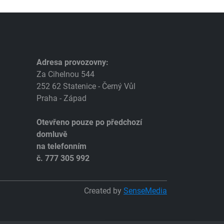
Adresa provozovny:
Za Cihelnou 544
252 62 Statenice - Černý Vůl
Praha - Západ
Otevřeno pouze po předchozí
domluvě
na telefonním
č. 777 305 992
Created by
SenseMedia