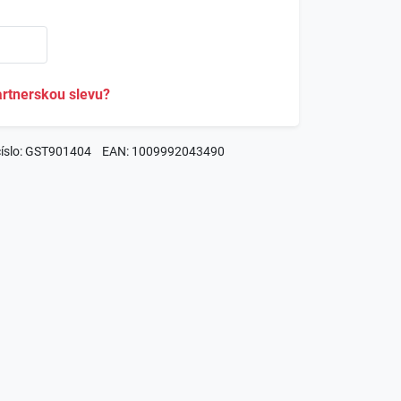
rtnerskou slevu?
číslo: GST901404
EAN: 1009992043490