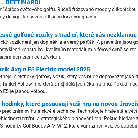
 = BETTINARDI
lutní špičce světového golfu. Ručně frézované modely s ikonic
čný design, který vás odliší na každém greenu.
eské golfové vozíky s tradicí, které vás nezklamou
rický vozík není jen doplněk, ale věrný parťák. A právě tím jsou 
romyšlené konstrukci, kvalitním materiálům a férové ceně se stal
ikajícím poměrem cena/výkon.
ozík Axglo E5 Electric model 2025
ější elektrický golfový vozík, který vás bude doprovázet jako dru
a funkci Follow me, která z něj dělá jedničku na trhu. Pokud hle
o E5 je jasnou volbou.
odinky, které posouvají vaši hru na novou úroveň
 precizním švihu a skvělé technice. Technologie hraje stále vět
ehlednosti terénu a strategického plánování ran. Pokud hledáte
S hodinky GolfBuddy AIM W12, které vám změří vše, co potřebuj