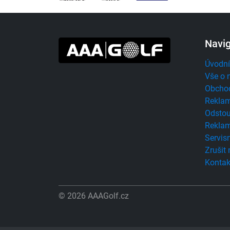
Navi
Úvodní
Vše o 
Obcho
Reklam
Odstou
Reklam
Servisn
Zrušit
Kontak
© 2026 AAAGolf.cz