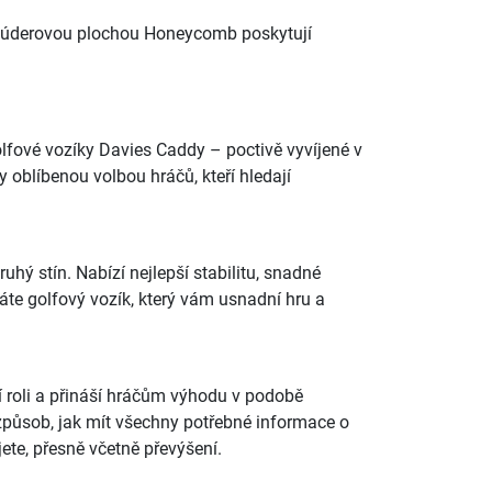
kou úderovou plochou Honeycomb poskytují
golfové vozíky Davies Caddy – poctivě vyvíjené v
y oblíbenou volbou hráčů, kteří hledají
hý stín. Nabízí nejlepší stabilitu, snadné
dáte golfový vozík, který vám usnadní hru a
ší roli a přináší hráčům výhodu v podobě
 způsob, jak mít všechny potřebné informace o
ete, přesně včetně převýšení.