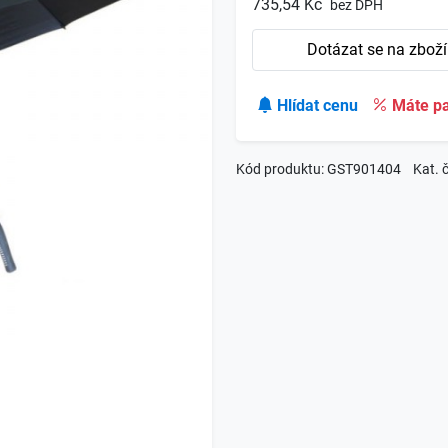
735,54 Kč
bez DPH
Dotázat se na zboží
Hlídat cenu
Máte pa
Kód produktu: GST901404
Kat. 