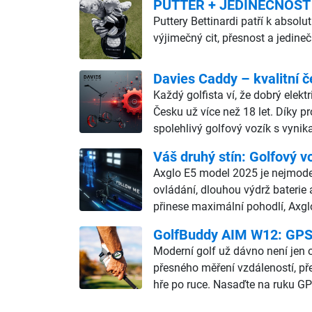
PUTTER + JEDINEČNOST
Puttery Bettinardi patří k abso
výjimečný cit, přesnost a jedine
Davies Caddy – kvalitní č
Každý golfista ví, že dobrý elekt
Česku už více než 18 let. Díky p
spolehlivý golfový vozík s vyn
Váš druhý stín: Golfový v
Axglo E5 model 2025 je nejmodern
ovládání, dlouhou výdrž baterie 
přinese maximální pohodlí, Axgl
GolfBuddy AIM W12: GPS h
Moderní golf už dávno není jen o
přesného měření vzdáleností, př
hře po ruce. Nasaďte na ruku GP