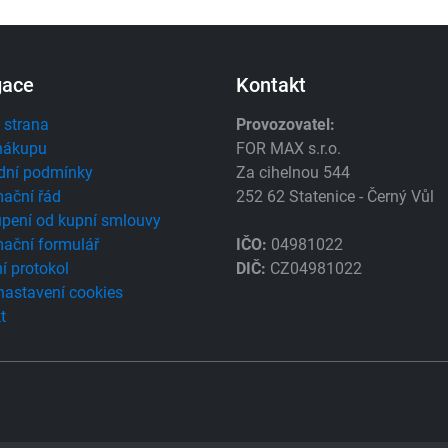
gace
Kontakt
 strana
Provozovatel:
nákupu
FOR MAX s.r.o.
dní podmínky
Za cihelnou 544
ační řád
252 62 Statenice - Černý Vůl
pení od kupní smlouvy
ační formulář
IČO:
04981022
í protokol
DIČ:
CZ04981022
 nastavení cookies
t