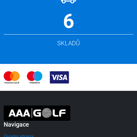
6
SKLADŮ
Navigace
Úvodní strana