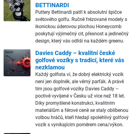
BETTINARDI
Puttery Bettinardi patří k absolutní špičce
světového golfu. Ručně frézované modely s
ikonickou úderovou plochou Honeycomb
poskytují výjimečný cit, přesnost a jedinečný
design, který vás odliší na každém greenu.
Davies Caddy – kvalitní české
golfové vozíky s tradicí, které vás
nezklamou
Každý golfista ví, že dobrý elektrický vozík
není jen doplněk, ale věrný parťák. A právě
tím jsou golfové vozíky Davies Caddy –
poctivě vyvíjené v Česku už více než 18 let.
Díky promyšlené konstrukci, kvalitním
materiálům a férové ceně se staly oblíbenou
volbou hráčů, kteří hledají spolehlivý golfový
vozík s vynikajícím poměrem cena/výkon.