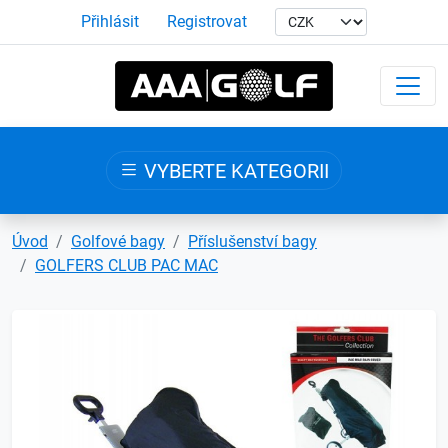
Přihlásit
Registrovat
VYBERTE KATEGORII
Úvod
Golfové bagy
Příslušenství bagy
GOLFERS CLUB PAC MAC