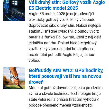
Váš druhý stín: Golfový vozík Axglo
E5 Electric model 2025
Axglo E5 model 2025 je nejmodernější
elektrický golfový vozík, který vás bude
doprovázet jako druhý stín. Nabízí nejlepší
stabilitu, snadné ovládání, dlouhou výdrž
baterie a funkci Follow me, která z něj dělá
jedničku na trhu. Pokud hledáte golfový
vozík, který vám usnadní hru a přinese
maximální pohodlí, Axglo E5 je jasnou
volbou.
GolfBuddy AIM W12: GPS hodinky,
které posouvají vaši hru na novou
úroveň
Moderní golf už dávno není jen o precizním
švihu a skvělé technice. Technologie hraje
stále větší roli a přináší hráčům výhodu v
podobě přesného měření vzdáleností,