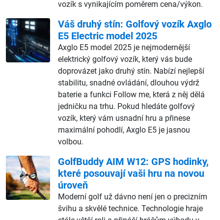
vozík s vynikajícím poměrem cena/výkon.
Váš druhý stín: Golfový vozík Axglo
E5 Electric model 2025
Axglo E5 model 2025 je nejmodernější
elektrický golfový vozík, který vás bude
doprovázet jako druhý stín. Nabízí nejlepší
stabilitu, snadné ovládání, dlouhou výdrž
baterie a funkci Follow me, která z něj dělá
jedničku na trhu. Pokud hledáte golfový
vozík, který vám usnadní hru a přinese
maximální pohodlí, Axglo E5 je jasnou
volbou.
GolfBuddy AIM W12: GPS hodinky,
které posouvají vaši hru na novou
úroveň
Moderní golf už dávno není jen o precizním
švihu a skvělé technice. Technologie hraje