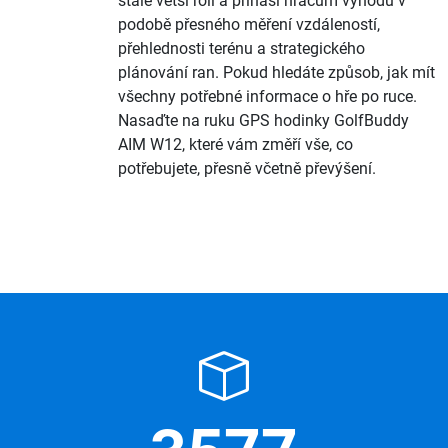
stále větší roli a přináší hráčům výhodu v
podobě přesného měření vzdáleností,
přehlednosti terénu a strategického
plánování ran. Pokud hledáte způsob, jak mít
všechny potřebné informace o hře po ruce.
Nasaďte na ruku GPS hodinky GolfBuddy
AIM W12, které vám změří vše, co
potřebujete, přesně včetně převýšení.