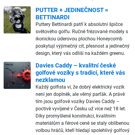
PUTTER + JEDINEČNOST =
BETTINARDI
Puttery Bettinardi patří k absolutní špičce
světového golfu. Ručně frézované modely s
ikonickou úderovou plochou Honeycomb
poskytují výjimečný cit, přesnost a jedinečný
design, který vás odliší na každém greenu.
Davies Caddy – kvalitní české
golfové vozíky s tradicí, které vás
nezklamou
Každý golfista ví, že dobrý elektrický vozík
není jen doplněk, ale věrný parťák. A právě
tím jsou golfové vozíky Davies Caddy –
poctivě vyvíjené v Česku už více než 18 let.
Díky promyšlené konstrukci, kvalitním
materiálům a férové ceně se staly oblíbenou
volbou hráčů, kteří hledají spolehlivý golfový