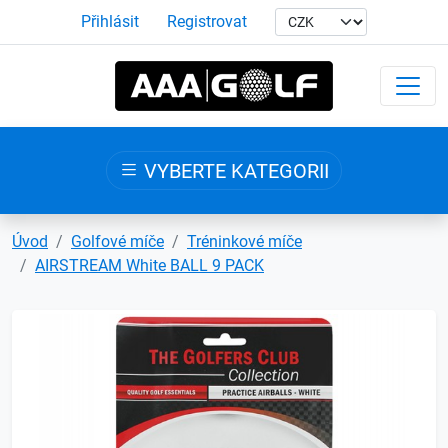
Přihlásit
Registrovat
VYBERTE KATEGORII
Úvod
Golfové míče
Tréninkové míče
AIRSTREAM White BALL 9 PACK