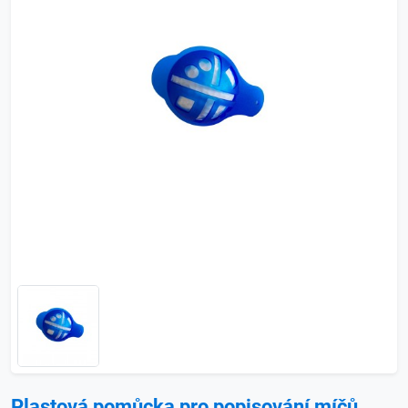
Plastová pomůcka pro popisování míčů,