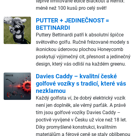
teprve limitované edice Blackout a Remix:
méně než 100 kusů pro celý svět!
PUTTER + JEDINEČNOST =
BETTINARDI
Puttery Bettinardi patří k absolutní špičce
světového golfu. Ručně frézované modely s
ikonickou úderovou plochou Honeycomb
poskytují výjimečný cit, přesnost a jedinečný
design, který vás odliší na každém greenu.
Davies Caddy – kvalitní české
golfové vozíky s tradicí, které vás
nezklamou
Každý golfista ví, že dobrý elektrický vozík
není jen doplněk, ale věrný parťák. A právě
tím jsou golfové vozíky Davies Caddy –
poctivě vyvíjené v Česku už více než 18 let.
Díky promyšlené konstrukci, kvalitním
materiálům a férové ceně se staly oblíbenou