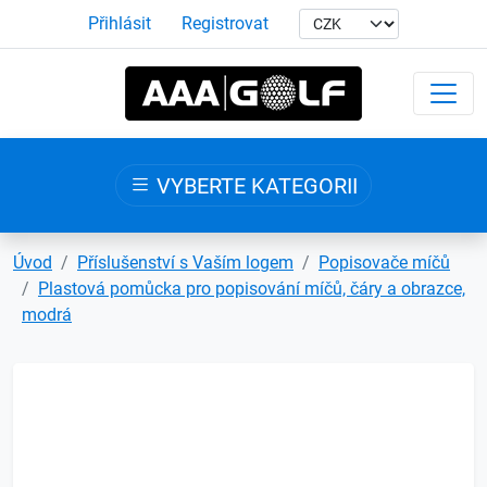
Přihlásit
Registrovat
VYBERTE KATEGORII
Úvod
Příslušenství s Vaším logem
Popisovače míčů
Plastová pomůcka pro popisování míčů, čáry a obrazce,
modrá