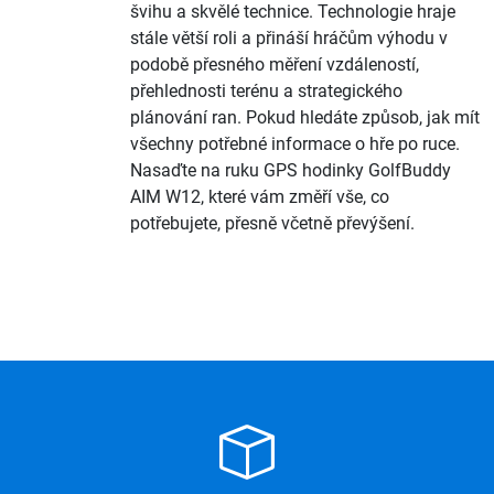
švihu a skvělé technice. Technologie hraje
stále větší roli a přináší hráčům výhodu v
podobě přesného měření vzdáleností,
přehlednosti terénu a strategického
plánování ran. Pokud hledáte způsob, jak mít
všechny potřebné informace o hře po ruce.
Nasaďte na ruku GPS hodinky GolfBuddy
AIM W12, které vám změří vše, co
potřebujete, přesně včetně převýšení.