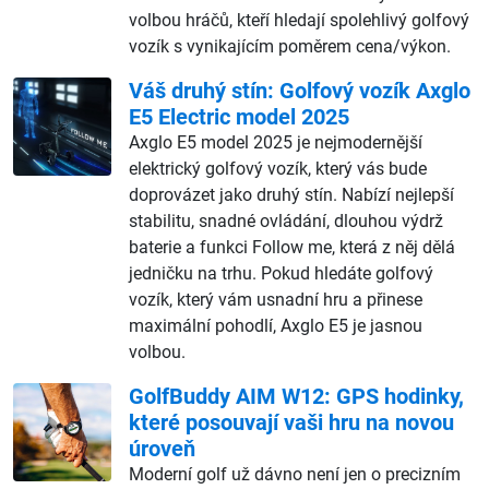
volbou hráčů, kteří hledají spolehlivý golfový
vozík s vynikajícím poměrem cena/výkon.
Váš druhý stín: Golfový vozík Axglo
E5 Electric model 2025
Axglo E5 model 2025 je nejmodernější
elektrický golfový vozík, který vás bude
doprovázet jako druhý stín. Nabízí nejlepší
stabilitu, snadné ovládání, dlouhou výdrž
baterie a funkci Follow me, která z něj dělá
jedničku na trhu. Pokud hledáte golfový
vozík, který vám usnadní hru a přinese
maximální pohodlí, Axglo E5 je jasnou
volbou.
GolfBuddy AIM W12: GPS hodinky,
které posouvají vaši hru na novou
úroveň
Moderní golf už dávno není jen o precizním