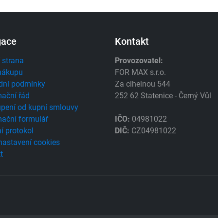
gace
Kontakt
 strana
Provozovatel:
nákupu
FOR MAX s.r.o.
dní podmínky
Za cihelnou 544
ační řád
252 62 Statenice - Černý Vůl
pení od kupní smlouvy
ační formulář
IČO:
04981022
í protokol
DIČ:
CZ04981022
 nastavení cookies
t