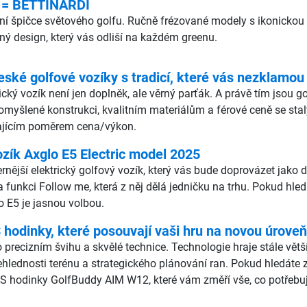
 = BETTINARDI
lutní špičce světového golfu. Ručně frézované modely s ikonic
čný design, který vás odliší na každém greenu.
eské golfové vozíky s tradicí, které vás nezklamou
rický vozík není jen doplněk, ale věrný parťák. A právě tím jsou 
romyšlené konstrukci, kvalitním materiálům a férové ceně se stal
ikajícím poměrem cena/výkon.
ozík Axglo E5 Electric model 2025
ější elektrický golfový vozík, který vás bude doprovázet jako dru
a funkci Follow me, která z něj dělá jedničku na trhu. Pokud hle
o E5 je jasnou volbou.
odinky, které posouvají vaši hru na novou úroveň
 precizním švihu a skvělé technice. Technologie hraje stále vět
ehlednosti terénu a strategického plánování ran. Pokud hledáte
S hodinky GolfBuddy AIM W12, které vám změří vše, co potřebuj