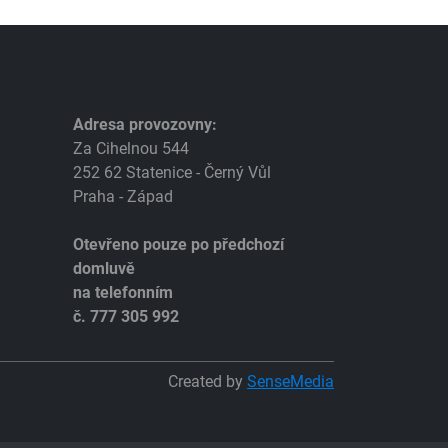
Adresa provozovny:
Za Cihelnou 544
252 62 Statenice - Černý Vůl
Praha - Západ
Otevřeno pouze po předchozí
domluvě
na telefonním
č. 777 305 992
Created by
SenseMedia