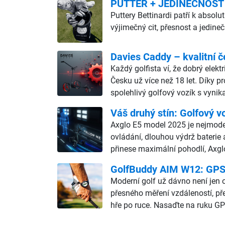
PUTTER + JEDINEČNOST
Puttery Bettinardi patří k abso
výjimečný cit, přesnost a jedine
Davies Caddy – kvalitní č
Každý golfista ví, že dobrý elekt
Česku už více než 18 let. Díky p
spolehlivý golfový vozík s vyn
Váš druhý stín: Golfový v
Axglo E5 model 2025 je nejmodern
ovládání, dlouhou výdrž baterie 
přinese maximální pohodlí, Axgl
GolfBuddy AIM W12: GPS h
Moderní golf už dávno není jen o
přesného měření vzdáleností, př
hře po ruce. Nasaďte na ruku GP