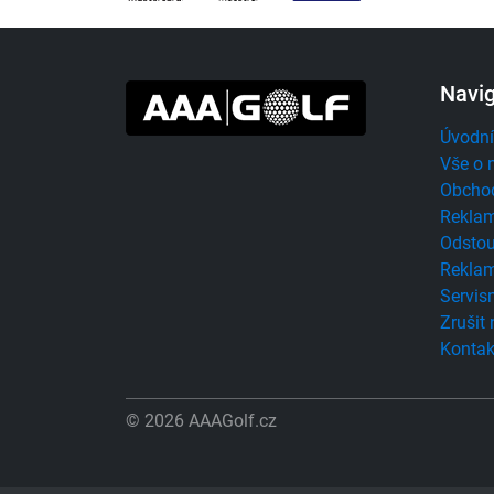
Navi
Úvodní
Vše o 
Obcho
Reklam
Odstou
Reklam
Servisn
Zrušit
Kontak
© 2026 AAAGolf.cz