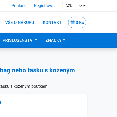
Přihlásit
Registrovat
VŠE O NÁKUPU
KONTAKT
0 Kč
PŘÍSLUŠENSTVÍ
ZNAČKY
 bag nebo tašku s koženým
 tašku s koženým poutkem
s