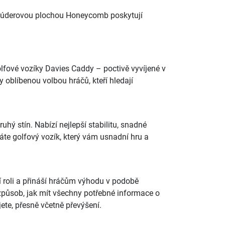
kou úderovou plochou Honeycomb poskytují
golfové vozíky Davies Caddy – poctivě vyvíjené v
y oblíbenou volbou hráčů, kteří hledají
hý stín. Nabízí nejlepší stabilitu, snadné
dáte golfový vozík, který vám usnadní hru a
ší roli a přináší hráčům výhodu v podobě
 způsob, jak mít všechny potřebné informace o
ete, přesně včetně převýšení.