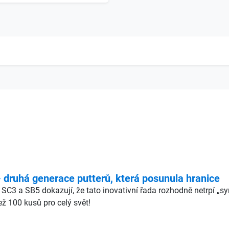
ruhá generace putterů, která posunula hranice
 SC3 a SB5 dokazují, že tato inovativní řada rozhodně netrpí „
ž 100 kusů pro celý svět!