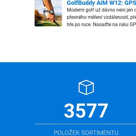
GolfBuddy AIM W12: GPS h
Moderní golf už dávno není jen o
přesného měření vzdáleností, př
hře po ruce. Nasaďte na ruku GP
3577
POLOŽEK SORTIMENTU