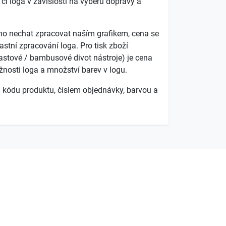
i loga v závislosti na výběru dopravy a
é ho nechat zpracovat naším grafikem, cena se
stní zpracování loga. Pro tisk zboží
lastové / bambusové divot nástroje) je cena
žnosti loga a množství barev v logu.
 kódu produktu, číslem objednávky, barvou a