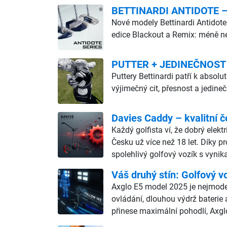
BETTINARDI ANTIDOTE – d
Nové modely Bettinardi Antidote
edice Blackout a Remix: méně ne
PUTTER + JEDINEČNOST
Puttery Bettinardi patří k abso
výjimečný cit, přesnost a jedine
Davies Caddy – kvalitní č
Každý golfista ví, že dobrý elekt
Česku už více než 18 let. Díky p
spolehlivý golfový vozík s vyn
Váš druhý stín: Golfový v
Axglo E5 model 2025 je nejmodern
ovládání, dlouhou výdrž baterie 
přinese maximální pohodlí, Axgl