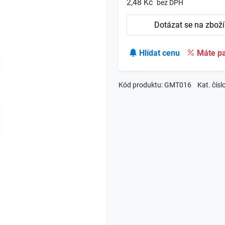
2,48 Kč
bez DPH
Dotázat se na zboží
Hlídat cenu
Máte pa
Kód produktu: GMT016
Kat. čís