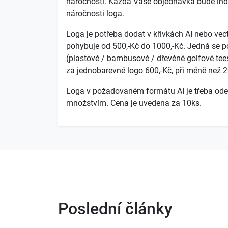
náročnosti. Každá Vaše objednávka bude indi
náročnosti loga.
Loga je potřeba dodat v křivkách AI nebo vec
pohybuje od 500,-Kč do 1000,-Kč. Jedná se po
(plastové / bambusové / dřevěné golfové tees
za jednobarevné logo 600,-Kč, při méně než 2
Loga v požadovaném formátu AI je třeba odes
množstvím. Cena je uvedena za 10ks.
Poslední články