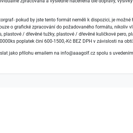
viduálně zpracována a výsledně naceněna dle dopravy, výšivky č
torgraf- pokud by jste tento formát neměli k dispozici, je možn
uze o grafické zpracování do požadovaného formátu, nikoliv vla
, plastové / dřevěné tužky, plastové / dřevěné kuličkové pero, p
0000ks poplatek činí 600-1500,-Kč BEZ DPH v závislosti na obtí
lat jako přílohu emailem na info@aaagolf.cz spolu s uvedením