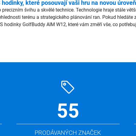
odinky, které posouvají vaši hru na novou úroveň
 precizním švihu a skvělé technice. Technologie hraje stále vět
ehlednosti terénu a strategického plánování ran. Pokud hledáte
S hodinky GolfBuddy AIM W12, které vám změří vše, co potřebuj
55
PRODÁVANÝCH ZNAČEK