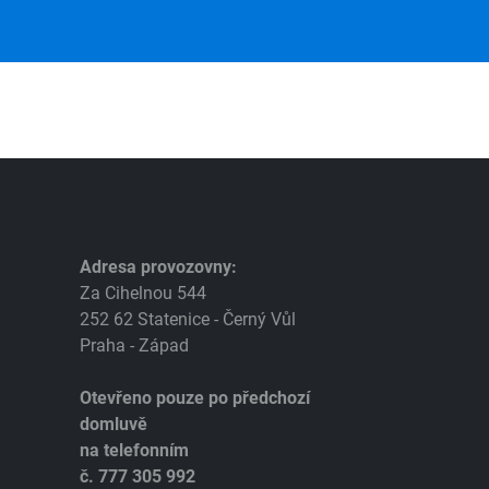
Adresa provozovny:
Za Cihelnou 544
252 62 Statenice - Černý Vůl
Praha - Západ
Otevřeno pouze po předchozí
domluvě
na telefonním
č. 777 305 992