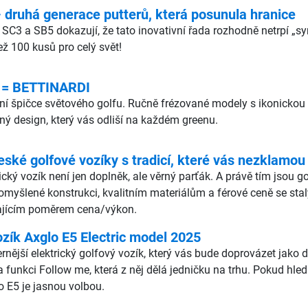
ruhá generace putterů, která posunula hranice
 SC3 a SB5 dokazují, že tato inovativní řada rozhodně netrpí „
ž 100 kusů pro celý svět!
 = BETTINARDI
lutní špičce světového golfu. Ručně frézované modely s ikonic
čný design, který vás odliší na každém greenu.
eské golfové vozíky s tradicí, které vás nezklamou
rický vozík není jen doplněk, ale věrný parťák. A právě tím jsou 
romyšlené konstrukci, kvalitním materiálům a férové ceně se stal
ikajícím poměrem cena/výkon.
ozík Axglo E5 Electric model 2025
ější elektrický golfový vozík, který vás bude doprovázet jako dru
a funkci Follow me, která z něj dělá jedničku na trhu. Pokud hle
o E5 je jasnou volbou.