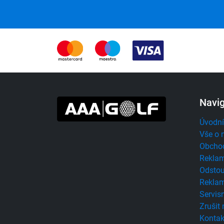
Navi
Úvodní
Vše o 
Obcho
Reklam
Odstou
Reklam
Servisn
Zrušit
Kontak