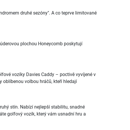
syndromem druhé sezóny". A co teprve limitované
kou úderovou plochou Honeycomb poskytují
golfové vozíky Davies Caddy – poctivě vyvíjené v
y oblíbenou volbou hráčů, kteří hledají
hý stín. Nabízí nejlepší stabilitu, snadné
dáte golfový vozík, který vám usnadní hru a