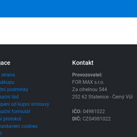
gace
Kontakt
 strana
Provozovatel:
nákupu
FOR MAX s.r.o.
dní podmínky
Za cihelnou 544
ační řád
252 62 Statenice - Černý Vůl
pení od kupní smlouvy
ační formulář
IČO:
04981022
í protokol
DIČ:
CZ04981022
 nastavení cookies
t