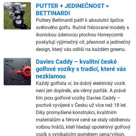
PUTTER + JEDINEČNOST =
BETTINARDI
Puttery Bettinardi patří k absolutní špičce
světového golfu. Ručně frézované modely s
ikonickou úderovou plochou Honeycomb
poskytují výjimečný cit, přesnost a jedinečný
design, který vás odliší na každém greenu.
Davies Caddy – kvalitní české
golfové vozíky s tradicí, které vás
nezklamou
Každý golfista ví, že dobrý elektrický vozík
není jen doplněk, ale věrný parťák. A právě
tím jsou golfové vozíky Davies Caddy –
poctivě vyvíjené v Česku už více než 18 let.
Díky promyšlené konstrukci, kvalitním
materiálům a férové ceně se staly oblíbenou
volbou hráčů, kteří hledají spolehlivý golfový
vozík s vynikajícím poměrem cena/výkon.