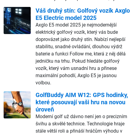
Váš druhý stín: Golfový vozík Axglo
E5 Electric model 2025
Axglo E5 model 2025 je nejmodernější
elektrický golfový vozík, který vás bude
doprovázet jako druhý stín. Nabízí nejlepší
stabilitu, snadné ovládání, dlouhou výdrž
baterie a funkci Follow me, která z něj dělá
jedničku na trhu. Pokud hledáte golfový
vozík, který vám usnadní hru a přinese
maximální pohodlí, Axglo E5 je jasnou
volbou.
GolfBuddy AIM W12: GPS hodinky,
které posouvají vaši hru na novou
úroveň
Moderní golf už dávno není jen o precizním
švihu a skvělé technice. Technologie hraje
stále větší roli a přináší hráčům výhodu v