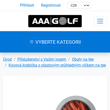
Přihlásit
Registrovat
VYBERTE KATEGORII
Úvod
Příslušenství s Vaším logem
Obaly na tee
Kovová krabička s plastovým průhledným víčkem na tee