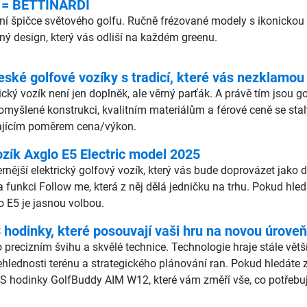
 = BETTINARDI
lutní špičce světového golfu. Ručně frézované modely s ikonic
čný design, který vás odliší na každém greenu.
eské golfové vozíky s tradicí, které vás nezklamou
rický vozík není jen doplněk, ale věrný parťák. A právě tím jsou 
romyšlené konstrukci, kvalitním materiálům a férové ceně se stal
ikajícím poměrem cena/výkon.
ozík Axglo E5 Electric model 2025
ější elektrický golfový vozík, který vás bude doprovázet jako dru
a funkci Follow me, která z něj dělá jedničku na trhu. Pokud hle
o E5 je jasnou volbou.
odinky, které posouvají vaši hru na novou úroveň
 precizním švihu a skvělé technice. Technologie hraje stále vět
ehlednosti terénu a strategického plánování ran. Pokud hledáte
S hodinky GolfBuddy AIM W12, které vám změří vše, co potřebuj