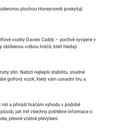
kou úderovou plochou Honeycomb poskytují
golfové vozíky Davies Caddy – poctivě vyvíjené v
y oblíbenou volbou hráčů, kteří hledají
hý stín. Nabízí nejlepší stabilitu, snadné
dáte golfový vozík, který vám usnadní hru a
ší roli a přináší hráčům výhodu v podobě
 způsob, jak mít všechny potřebné informace o
ete, přesně včetně převýšení.