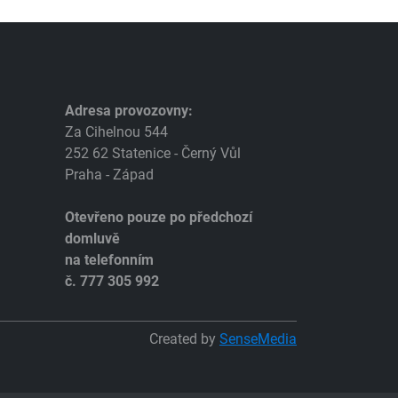
Adresa provozovny:
Za Cihelnou 544
252 62 Statenice - Černý Vůl
Praha - Západ
Otevřeno pouze po předchozí
domluvě
na telefonním
č. 777 305 992
Created by
SenseMedia