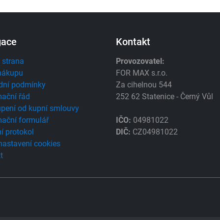
gace
Kontakt
 strana
Provozovatel:
nákupu
FOR MAX s.r.o.
dní podmínky
Za cihelnou 544
ační řád
252 62 Statenice - Černý Vůl
pení od kupní smlouvy
ační formulář
IČO:
04981022
í protokol
DIČ:
CZ04981022
 nastavení cookies
t