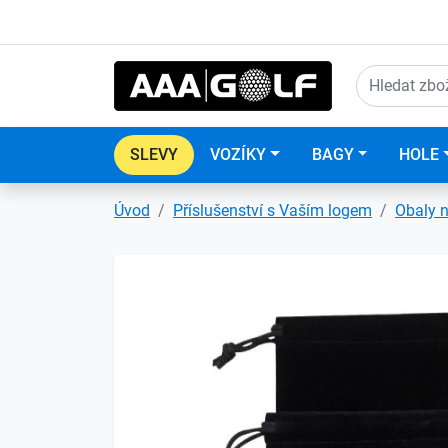
SLEVY
VOZÍKY
BAGY
HOLE
Úvod
Příslušenství s Vaším logem
Obaly n