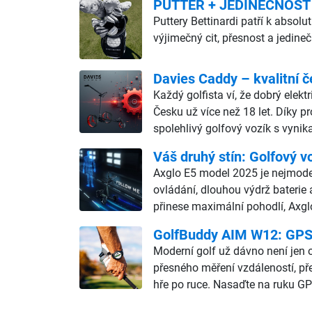
PUTTER + JEDINEČNOST
Puttery Bettinardi patří k abso
výjimečný cit, přesnost a jedine
Davies Caddy – kvalitní č
Každý golfista ví, že dobrý elekt
Česku už více než 18 let. Díky p
spolehlivý golfový vozík s vyn
Váš druhý stín: Golfový v
Axglo E5 model 2025 je nejmodern
ovládání, dlouhou výdrž baterie 
přinese maximální pohodlí, Axgl
GolfBuddy AIM W12: GPS h
Moderní golf už dávno není jen o
přesného měření vzdáleností, př
hře po ruce. Nasaďte na ruku GP