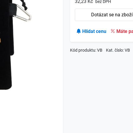
32,23 Kč
bez DPH
Dotázat se na zboží
Hlídat cenu
Máte pa
Kód produktu: VB
Kat. číslo: VB