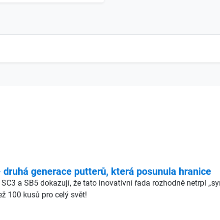
ruhá generace putterů, která posunula hranice
 SC3 a SB5 dokazují, že tato inovativní řada rozhodně netrpí „
ž 100 kusů pro celý svět!