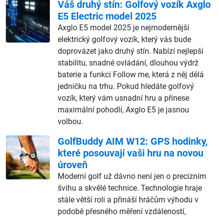
Váš druhý stín: Golfový vozík Axglo
E5 Electric model 2025
Axglo E5 model 2025 je nejmodernější
elektrický golfový vozík, který vás bude
doprovázet jako druhý stín. Nabízí nejlepší
stabilitu, snadné ovládání, dlouhou výdrž
baterie a funkci Follow me, která z něj dělá
jedničku na trhu. Pokud hledáte golfový
vozík, který vám usnadní hru a přinese
maximální pohodlí, Axglo E5 je jasnou
volbou.
GolfBuddy AIM W12: GPS hodinky,
které posouvají vaši hru na novou
úroveň
Moderní golf už dávno není jen o precizním
švihu a skvělé technice. Technologie hraje
stále větší roli a přináší hráčům výhodu v
podobě přesného měření vzdáleností,