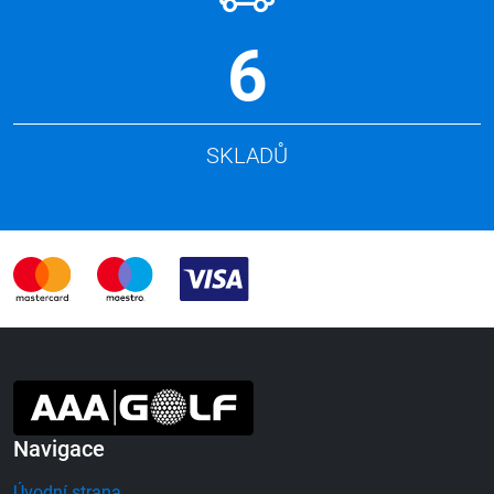
6
SKLADŮ
Navigace
Úvodní strana