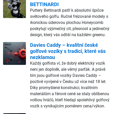
BETTINARDI
Puttery Bettinardi patří k absolutní špičce
světového golfu. Ručně frézované modely s
ikonickou úderovou plochou Honeycomb
poskytují výjimečný cit, přesnost a jedinečný
design, který vás odliší na každém greenu.
Davies Caddy – kvalitní české
golfové vozíky s tradicí, které vás
nezklamou
Každý golfista ví, že dobrý elektrický vozík
není jen doplněk, ale věrný parťák. A právě
tím jsou golfové vozíky Davies Caddy –
poctivě vyvíjené v Česku už více než 18 let.
Díky promyšlené konstrukci, kvalitním
materiálům a férové ceně se staly oblíbenou
volbou hráčů, kteří hledají spolehlivý golfový
vozík s vynikajícím poměrem cena/výkon.