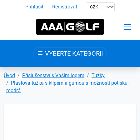
Přihlásit
Registrovat
VYBERTE KATEGORII
Úvod
Příslušenství s Vaším logem
Tužky
Plastová tužka s klipem a gumou s možností potisku,
modrá