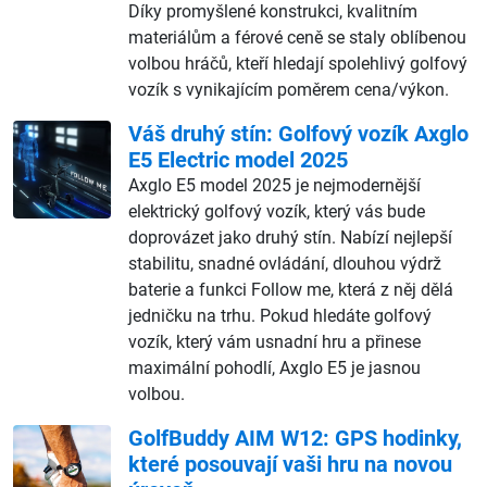
Díky promyšlené konstrukci, kvalitním
materiálům a férové ceně se staly oblíbenou
volbou hráčů, kteří hledají spolehlivý golfový
vozík s vynikajícím poměrem cena/výkon.
Váš druhý stín: Golfový vozík Axglo
E5 Electric model 2025
Axglo E5 model 2025 je nejmodernější
elektrický golfový vozík, který vás bude
doprovázet jako druhý stín. Nabízí nejlepší
stabilitu, snadné ovládání, dlouhou výdrž
baterie a funkci Follow me, která z něj dělá
jedničku na trhu. Pokud hledáte golfový
vozík, který vám usnadní hru a přinese
maximální pohodlí, Axglo E5 je jasnou
volbou.
GolfBuddy AIM W12: GPS hodinky,
které posouvají vaši hru na novou