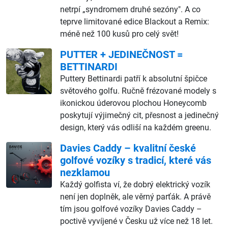
netrpí „syndromem druhé sezóny". A co
teprve limitované edice Blackout a Remix:
méně než 100 kusů pro celý svět!
PUTTER + JEDINEČNOST =
BETTINARDI
Puttery Bettinardi patří k absolutní špičce
světového golfu. Ručně frézované modely s
ikonickou úderovou plochou Honeycomb
poskytují výjimečný cit, přesnost a jedinečný
design, který vás odliší na každém greenu.
Davies Caddy – kvalitní české
golfové vozíky s tradicí, které vás
nezklamou
Každý golfista ví, že dobrý elektrický vozík
není jen doplněk, ale věrný parťák. A právě
tím jsou golfové vozíky Davies Caddy –
poctivě vyvíjené v Česku už více než 18 let.