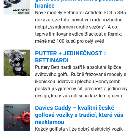
hranice
Nové modely Bettinardi Antidote SC3 a SB5
dokazují, že tato inovativní řada rozhodně
netrpí „syndromem druhé sezóny". A co
teprve limitované edice Blackout a Remix:
méně než 100 kusů pro celý svět!
PUTTER + JEDINEČNOST =
BETTINARDI
Puttery Bettinardi patří k absolutní špičce
světového golfu. Ručně frézované modely s
ikonickou úderovou plochou Honeycomb
poskytují výjimečný cit, přesnost a jedinečný
design, který vás odliší na každém greenu.
Davies Caddy – kvalitní české
golfové vozíky s tradicí, které vás
nezklamou
Každý golfista ví, že dobrý elektrický vozík