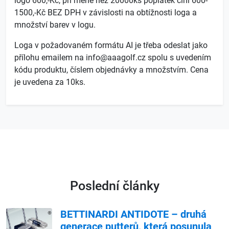
logo 600,-Kč, při méně než 20000ks poplatek činí 600-
1500,-Kč BEZ DPH v závislosti na obtížnosti loga a
množství barev v logu.
Loga v požadovaném formátu AI je třeba odeslat jako
přílohu emailem na info@aaagolf.cz spolu s uvedením
kódu produktu, číslem objednávky a množstvím. Cena
je uvedena za 10ks.
Poslední články
BETTINARDI ANTIDOTE – druhá
generace putterů, která posunula