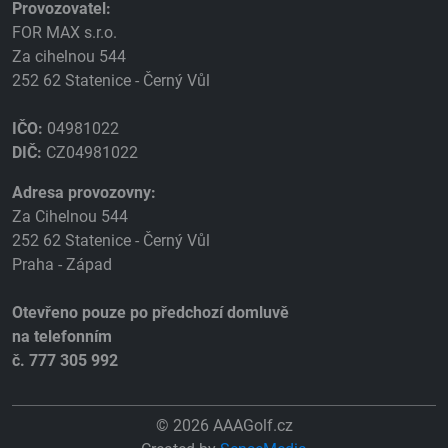
Provozovatel:
FOR MAX s.r.o.
Za cihelnou 544
252 62 Statenice - Černý Vůl
IČO:
04981022
DIČ:
CZ04981022
Adresa provozovny:
Za Cihelnou 544
252 62 Statenice - Černý Vůl
Praha - Západ
Otevřeno pouze po předchozí domluvě
na telefonním
č. 777 305 992
© 2026 AAAGolf.cz