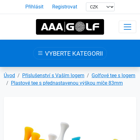
Přihlásit
Registrovat
VYBERTE KATEGORII
Úvod
Příslušenství s Vaším logem
Golfové tee s logem
Plastové tee s přednastavenou výškou míče 83mm