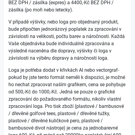
BEZ DPH / zásilka (expres) a 4400,-Kč BEZ DPH /
zásilka (po moři nebo letecky).
V případě výšivky, nebo loga pro objednaný produkt,
bude připočten jednorázový poplatek za zpracování v
závislosti na velikosti, počtu barev a náročnosti. Každá
Vaše objednávka bude individuálně zpracována a
výsledně naceněna dle dopravy, výšivky či loga v
závislosti na výběru dopravy a náročnosti loga.
Loga je potřeba dodat v křivkách AI nebo vectorgraf-
pokud by jste tento formát neměli k dispozici, je možné
ho nechat zpracovat naším grafikem, cena se pohybuje
od 500,-Kč do 1000,-Kč. Jedná se pouze o grafické
zpracování do požadovaného formátu, nikoliv vlastní
zpracování loga. Pro tisk zboží (plastové / bambusové
/ dřevěné golfové tees, plastové / dřevěné tužky,
plastové / dřevěné kuličkové pero, plastové /
bambusové divot nástroje) je cena za jednobarevné