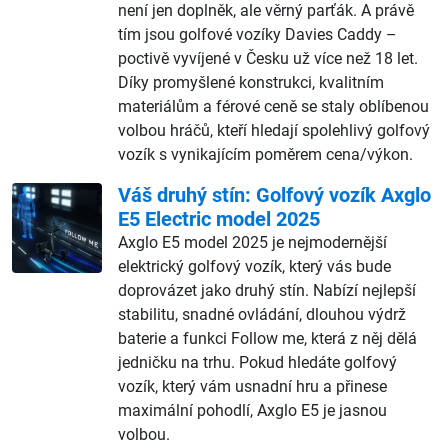
není jen doplněk, ale věrný parťák. A právě
tím jsou golfové vozíky Davies Caddy –
poctivě vyvíjené v Česku už více než 18 let.
Díky promyšlené konstrukci, kvalitním
materiálům a férové ceně se staly oblíbenou
volbou hráčů, kteří hledají spolehlivý golfový
vozík s vynikajícím poměrem cena/výkon.
Váš druhý stín: Golfový vozík Axglo
E5 Electric model 2025
Axglo E5 model 2025 je nejmodernější
elektrický golfový vozík, který vás bude
doprovázet jako druhý stín. Nabízí nejlepší
stabilitu, snadné ovládání, dlouhou výdrž
baterie a funkci Follow me, která z něj dělá
jedničku na trhu. Pokud hledáte golfový
vozík, který vám usnadní hru a přinese
maximální pohodlí, Axglo E5 je jasnou
volbou.