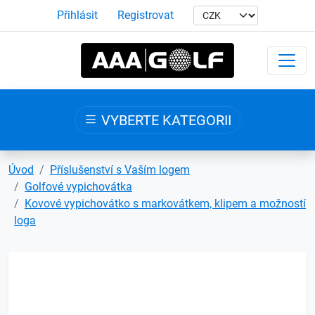
Přihlásit
Registrovat
VYBERTE KATEGORII
Úvod
Příslušenství s Vaším logem
Golfové vypichovátka
Kovové vypichovátko s markovátkem, klipem a možností
loga