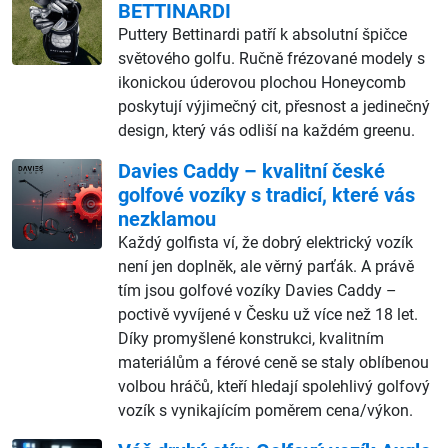
BETTINARDI
Puttery Bettinardi patří k absolutní špičce
světového golfu. Ručně frézované modely s
ikonickou úderovou plochou Honeycomb
poskytují výjimečný cit, přesnost a jedinečný
design, který vás odliší na každém greenu.
Davies Caddy – kvalitní české
golfové vozíky s tradicí, které vás
nezklamou
Každý golfista ví, že dobrý elektrický vozík
není jen doplněk, ale věrný parťák. A právě
tím jsou golfové vozíky Davies Caddy –
poctivě vyvíjené v Česku už více než 18 let.
Díky promyšlené konstrukci, kvalitním
materiálům a férové ceně se staly oblíbenou
volbou hráčů, kteří hledají spolehlivý golfový
vozík s vynikajícím poměrem cena/výkon.