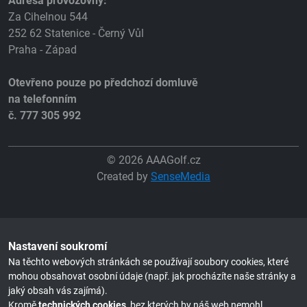
Adresa provozovny:
Za Cihelnou 544
252 62 Statenice - Černý Vůl
Praha - Západ
Otevřeno pouze po předchozí domluvě
na telefonním
č. 777 305 992
© 2026 AAAGolf.cz
Created by
SenseMedia
Nastavení soukromí
Na těchto webových stránkách se používají soubory cookies, které
mohou obsahovat osobní údaje (např. jak procházíte naše stránky a
jaký obsah vás zajímá).
Kromě
technických cookies
, bez kterých by náš web nemohl