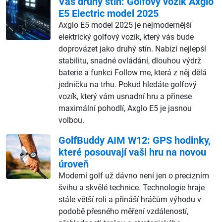
Váš druhý stín: Golfový vozík Axglo
E5 Electric model 2025
Axglo E5 model 2025 je nejmodernější
elektrický golfový vozík, který vás bude
doprovázet jako druhý stín. Nabízí nejlepší
stabilitu, snadné ovládání, dlouhou výdrž
baterie a funkci Follow me, která z něj dělá
jedničku na trhu. Pokud hledáte golfový
vozík, který vám usnadní hru a přinese
maximální pohodlí, Axglo E5 je jasnou
volbou.
GolfBuddy AIM W12: GPS hodinky,
které posouvají vaši hru na novou
úroveň
Moderní golf už dávno není jen o precizním
švihu a skvělé technice. Technologie hraje
stále větší roli a přináší hráčům výhodu v
podobě přesného měření vzdáleností,