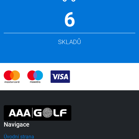
6
SKLADŮ
Navigace
Úvodní strana