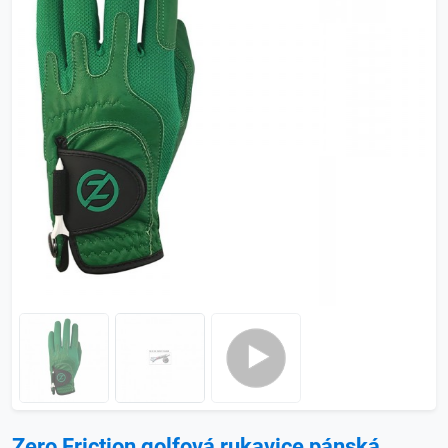
Zero Friction golfová rukavice pánská,