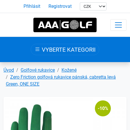
Přihlásit
Registrovat
VYBERTE KATEGORII
Úvod
Golfové rukavice
Kožené
Zero Friction golfová rukavice pánská, cabretta levá
Green, ONE SIZE
-10%