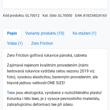
Kód produktu: GL70012
Kat. číslo: GL70000
EAN: 818234024163
Popis
Varianty produktu (10)
Ke stažení (1)
Videa (1)
Zero Friction
Zero Friction golfová rukavice pánská, cabreta
Zajímavé nejenom kvalitním provedením (námi
testovaná rukavice vydržela celou sezonu 2019 viz.
foto), vysokou elasticitou, barevným provedením
,
ale
hlavně jednou velikostí-ONE SIZE!
Tees
jsou ekol
o
gická, vyrobená s rozložitelného plastu!
Korunka i tělo tees, je z vysoce pevnostního materiálu,
zabraňujícímu deformaci tee při úderu.