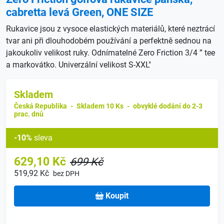
cabretta levá Green, ONE SIZE
Rukavice jsou z vysoce elastických materiálů, které neztrácí
tvar ani při dlouhodobém používání a perfektně sednou na
jakoukoliv velikost ruky. Odnímatelné Zero Friction 3/4 ” tee
a markovátko. Univerzální velikost S-XXL"
Skladem
Česká Republika
-
Skladem 10 Ks
-
obvyklé dodání do 2-3
prac. dnů
-10%
sleva
629,10 Kč
699 Kč
519,92 Kč
bez DPH
Koupit
Hlídat cenu
Máte partnerskou slevu?