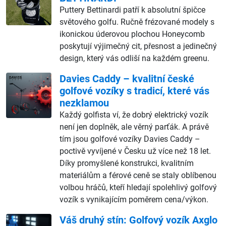
Puttery Bettinardi patří k absolutní špičce
světového golfu. Ručně frézované modely s
ikonickou úderovou plochou Honeycomb
poskytují výjimečný cit, přesnost a jedinečný
design, který vás odliší na každém greenu.
Davies Caddy – kvalitní české
golfové vozíky s tradicí, které vás
nezklamou
Každý golfista ví, že dobrý elektrický vozík
není jen doplněk, ale věrný parťák. A právě
tím jsou golfové vozíky Davies Caddy –
poctivě vyvíjené v Česku už více než 18 let.
Díky promyšlené konstrukci, kvalitním
materiálům a férové ceně se staly oblíbenou
volbou hráčů, kteří hledají spolehlivý golfový
vozík s vynikajícím poměrem cena/výkon.
Váš druhý stín: Golfový vozík Axglo