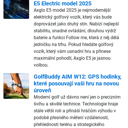
E5 Electric model 2025
Axglo E5 model 2025 je nejmodernější
elektrický golfový vozík, který vás bude
doprovázet jako druhý stín. Nabízí nejlepší
stabilitu, snadné ovládání, dlouhou výdrž
baterie a funkci Follow me, která z něj dělá
jedničku na trhu. Pokud hledáte golfový
vozík, který vám usnadní hru a přinese
maximální pohodlí, Axglo E5 je jasnou
volbou.
GolfBuddy AIM W12: GPS hodinky,
které posouvají vaši hru na novou
úroveň
Moderní golf už dávno není jen o precizním
švihu a skvělé technice. Technologie hraje
stále větší roli a přináší hráčům výhodu v
podobě přesného měření vzdáleností,
přehlednosti terénu a strategického