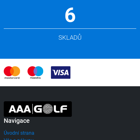
6
SKLADŮ
Navigace
Úvodní strana