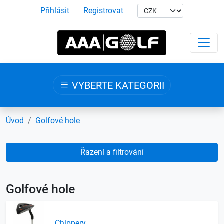
Přihlásit
Registrovat
VYBERTE KATEGORII
Úvod
Golfové hole
Řazení a filtrování
Golfové hole
Chippery