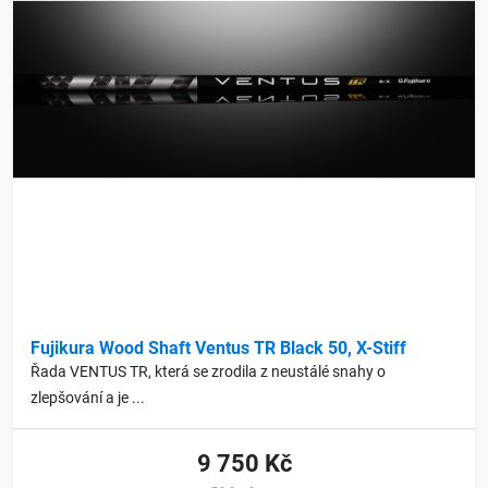
Fujikura Wood Shaft Ventus TR Black 50, X-Stiff
Řada VENTUS TR, která se zrodila z neustálé snahy o
zlepšování a je ...
9 750 Kč