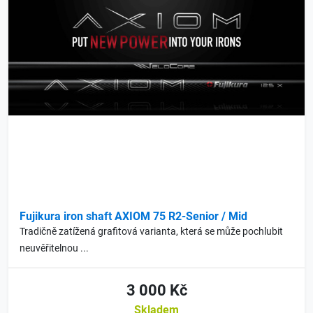
Fujikura iron shaft AXIOM 75 R2-Senior / Mid
Tradičně zatížená grafitová varianta, která se může pochlubit
neuvěřitelnou ...
3 000 Kč
Skladem