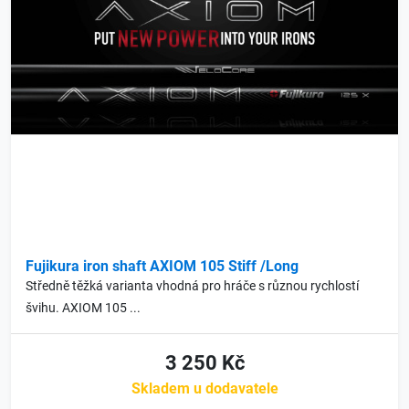
Fujikura iron shaft AXIOM 105 Stiff /Long
Středně těžká varianta vhodná pro hráče s různou rychlostí
švihu. AXIOM 105 ...
3 250 Kč
Skladem u dodavatele