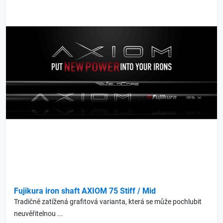
Fujikura iron shaft AXIOM 75 Stiff / Mid
Tradičně zatížená grafitová varianta, která se může pochlubit
neuvěřitelnou ...