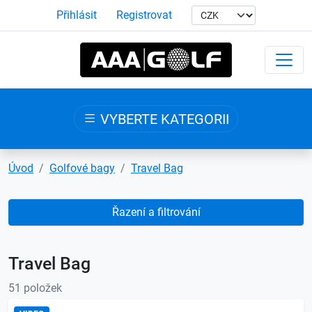
Přihlásit
Registrovat
VYBERTE KATEGORII
Úvod
Golfové bagy
Travel Bag
Řazení a filtrování
Travel Bag
51 položek