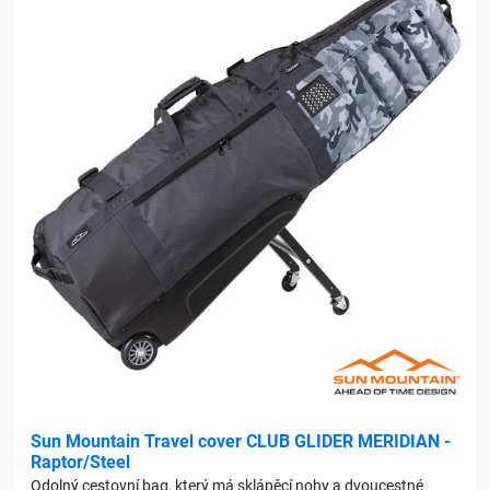
Sun Mountain Travel cover CLUB GLIDER MERIDIAN -
Raptor/Steel
Odolný cestovní bag, který má sklápěcí nohy a dvoucestné