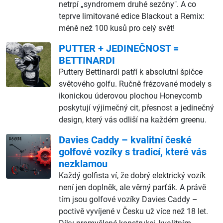
netrpí „syndromem druhé sezóny". A co
teprve limitované edice Blackout a Remix:
méně než 100 kusů pro celý svět!
PUTTER + JEDINEČNOST =
BETTINARDI
Puttery Bettinardi patří k absolutní špičce
světového golfu. Ručně frézované modely s
ikonickou úderovou plochou Honeycomb
poskytují výjimečný cit, přesnost a jedinečný
design, který vás odliší na každém greenu.
Davies Caddy – kvalitní české
golfové vozíky s tradicí, které vás
nezklamou
Každý golfista ví, že dobrý elektrický vozík
není jen doplněk, ale věrný parťák. A právě
tím jsou golfové vozíky Davies Caddy –
poctivě vyvíjené v Česku už více než 18 let.