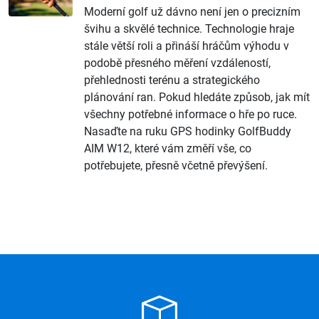
Moderní golf už dávno není jen o precizním
švihu a skvělé technice. Technologie hraje
stále větší roli a přináší hráčům výhodu v
podobě přesného měření vzdáleností,
přehlednosti terénu a strategického
plánování ran. Pokud hledáte způsob, jak mít
všechny potřebné informace o hře po ruce.
Nasaďte na ruku GPS hodinky GolfBuddy
AIM W12, které vám změří vše, co
potřebujete, přesně včetně převýšení.