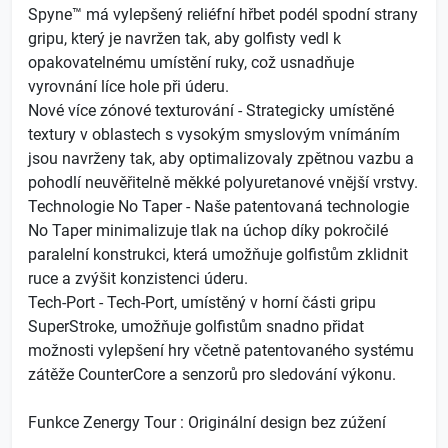
Spyne™ má vylepšený reliéfní hřbet podél spodní strany
gripu, který je navržen tak, aby golfisty vedl k
opakovatelnému umístění ruky, což usnadňuje
vyrovnání líce hole při úderu.
Nové více zónové texturování - Strategicky umístěné
textury v oblastech s vysokým smyslovým vnímáním
jsou navrženy tak, aby optimalizovaly zpětnou vazbu a
pohodlí neuvěřitelně měkké polyuretanové vnější vrstvy.
Technologie No Taper - Naše patentovaná technologie
No Taper minimalizuje tlak na úchop díky pokročilé
paralelní konstrukci, která umožňuje golfistům zklidnit
ruce a zvýšit konzistenci úderu.
Tech-Port - Tech-Port, umístěný v horní části gripu
SuperStroke, umožňuje golfistům snadno přidat
možnosti vylepšení hry včetně patentovaného systému
zátěže CounterCore a senzorů pro sledování výkonu.
Funkce Zenergy Tour : Originální design bez zúžení