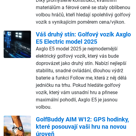
Díky promyšlené konstrukci, kvalitním
materiálům a férové ceně se staly oblíbenou
volbou hráčů, kteří hledají spolehlivý golfový
vozík s vynikajícím poměrem cena/výkon.
Váš druhý stín: Golfový vozík Axglo
E5 Electric model 2025
Axglo E5 model 2025 je nejmodernější
elektrický golfový vozík, který vás bude
doprovázet jako druhý stín. Nabízí nejlepší
stabilitu, snadné ovládání, dlouhou výdrž
baterie a funkci Follow me, která z něj dělá
jedničku na trhu. Pokud hledáte golfový
vozík, který vám usnadní hru a přinese
maximální pohodlí, Axglo E5 je jasnou
volbou.
GolfBuddy AIM W12: GPS hodinky,
které posouvají vaši hru na novou
úroveň