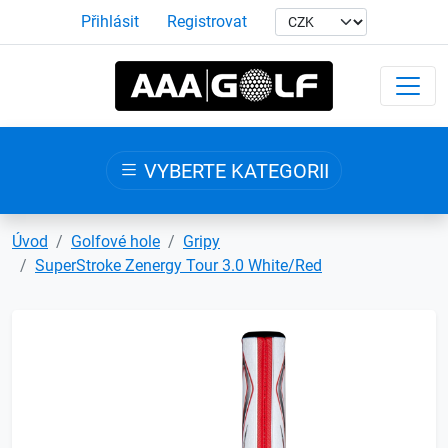
Přihlásit
Registrovat
VYBERTE KATEGORII
Úvod
Golfové hole
Gripy
SuperStroke Zenergy Tour 3.0 White/Red