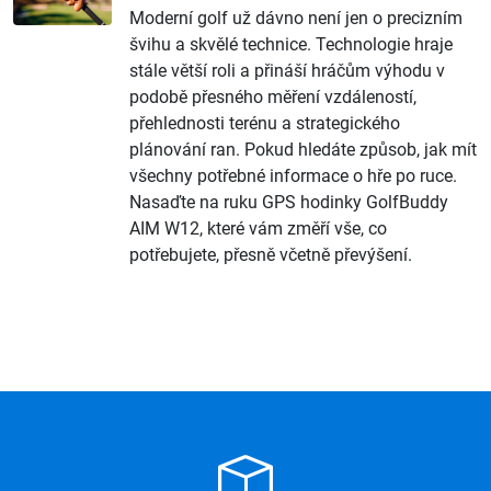
Moderní golf už dávno není jen o precizním
švihu a skvělé technice. Technologie hraje
stále větší roli a přináší hráčům výhodu v
podobě přesného měření vzdáleností,
přehlednosti terénu a strategického
plánování ran. Pokud hledáte způsob, jak mít
všechny potřebné informace o hře po ruce.
Nasaďte na ruku GPS hodinky GolfBuddy
AIM W12, které vám změří vše, co
potřebujete, přesně včetně převýšení.