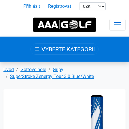
Přihlásit
Registrovat
VYBERTE KATEGORII
Úvod
Golfové hole
Gripy
SuperStroke Zenergy Tour 3.0 Blue/White