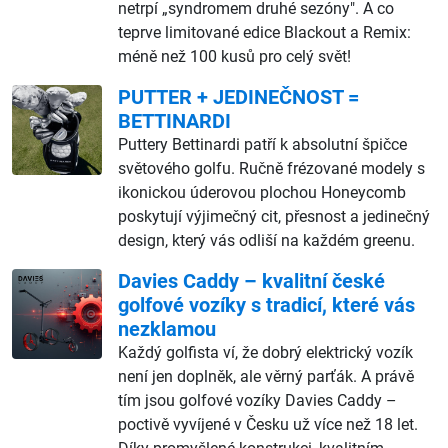
netrpí „syndromem druhé sezóny". A co
teprve limitované edice Blackout a Remix:
méně než 100 kusů pro celý svět!
PUTTER + JEDINEČNOST =
BETTINARDI
Puttery Bettinardi patří k absolutní špičce
světového golfu. Ručně frézované modely s
ikonickou úderovou plochou Honeycomb
poskytují výjimečný cit, přesnost a jedinečný
design, který vás odliší na každém greenu.
Davies Caddy – kvalitní české
golfové vozíky s tradicí, které vás
nezklamou
Každý golfista ví, že dobrý elektrický vozík
není jen doplněk, ale věrný parťák. A právě
tím jsou golfové vozíky Davies Caddy –
poctivě vyvíjené v Česku už více než 18 let.