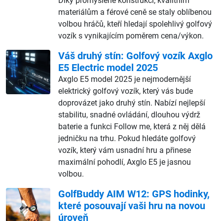
Díky promyšlené konstrukci, kvalitním
materiálům a férové ceně se staly oblíbenou
volbou hráčů, kteří hledají spolehlivý golfový
vozík s vynikajícím poměrem cena/výkon.
Váš druhý stín: Golfový vozík Axglo
E5 Electric model 2025
Axglo E5 model 2025 je nejmodernější
elektrický golfový vozík, který vás bude
doprovázet jako druhý stín. Nabízí nejlepší
stabilitu, snadné ovládání, dlouhou výdrž
baterie a funkci Follow me, která z něj dělá
jedničku na trhu. Pokud hledáte golfový
vozík, který vám usnadní hru a přinese
maximální pohodlí, Axglo E5 je jasnou
volbou.
GolfBuddy AIM W12: GPS hodinky,
které posouvají vaši hru na novou
úroveň