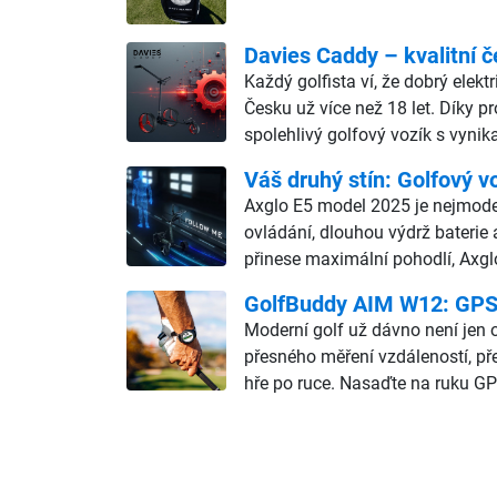
Davies Caddy – kvalitní č
Každý golfista ví, že dobrý elekt
Česku už více než 18 let. Díky p
spolehlivý golfový vozík s vyn
Váš druhý stín: Golfový v
Axglo E5 model 2025 je nejmodern
ovládání, dlouhou výdrž baterie 
přinese maximální pohodlí, Axgl
GolfBuddy AIM W12: GPS h
Moderní golf už dávno není jen o
přesného měření vzdáleností, př
hře po ruce. Nasaďte na ruku GP