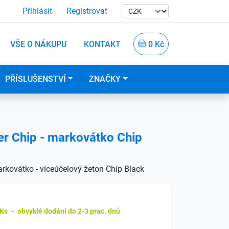
Přihlásit
Registrovat
VŠE O NÁKUPU
KONTAKT
0 Kč
PŘÍSLUŠENSTVÍ
ZNAČKY
er Chip - markovátko Chip
arkovátko - víceúčelový žeton Chip Black
 Ks
-
obvyklé dodání do 2-3 prac. dnů