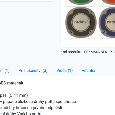
Kód produktu: PFXMMC/BLK
Ka
ní (1)
Příslušenství (3)
Videa (1)
Pitchfix
 ABS materiálu.
kapse. (O 41 mm)
 případě blízkosti dráhy puttu spoluhráče.
řadí hry hráčů na prvním odpališti.
ení dráhy Vašeho puttu.