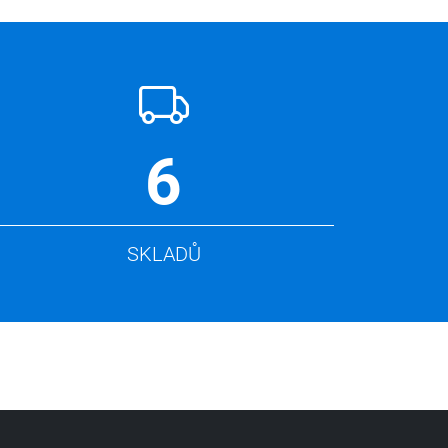
6
SKLADŮ