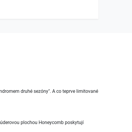
syndromem druhé sezóny". A co teprve limitované
kou úderovou plochou Honeycomb poskytují