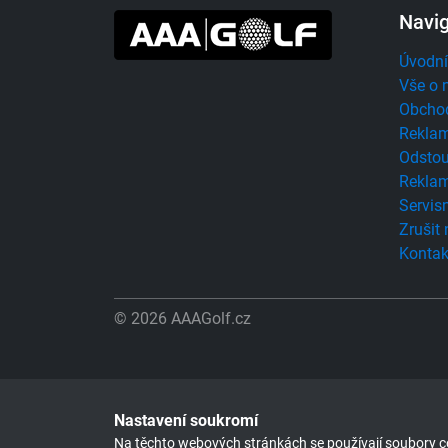
Navi
Úvodní
Vše o 
Obcho
Reklam
Odstou
Reklam
Servisn
Zrušit
Kontak
© 2026 AAAGolf.cz
Nastavení soukromí
Na těchto webových stránkách se používají soubory co