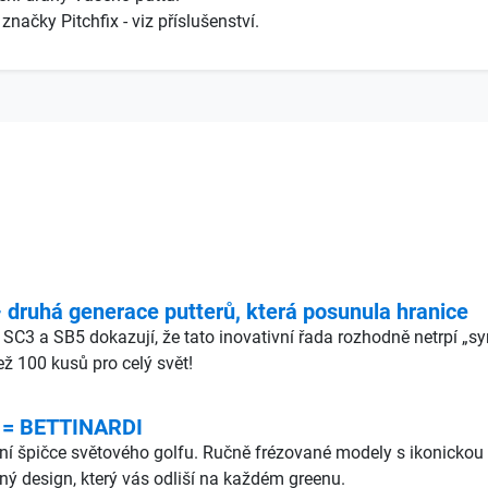
načky Pitchfix - viz příslušenství.
ruhá generace putterů, která posunula hranice
 SC3 a SB5 dokazují, že tato inovativní řada rozhodně netrpí „
ž 100 kusů pro celý svět!
 = BETTINARDI
lutní špičce světového golfu. Ručně frézované modely s ikonic
čný design, který vás odliší na každém greenu.