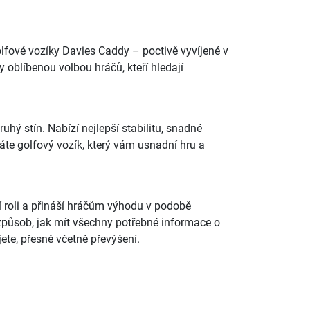
golfové vozíky Davies Caddy – poctivě vyvíjené v
y oblíbenou volbou hráčů, kteří hledají
hý stín. Nabízí nejlepší stabilitu, snadné
dáte golfový vozík, který vám usnadní hru a
ší roli a přináší hráčům výhodu v podobě
 způsob, jak mít všechny potřebné informace o
ete, přesně včetně převýšení.