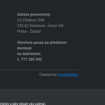
Adresa provozovny:
Za Cihelnou 544
252 62 Statenice - Černý Vůl
Praha - Západ
Otevřeno pouze po předchozí
domluvě
na telefonním
č. 777 305 992
Created by
SenseMedia
Můžeme Vám poradit?
tránky a jaký obsah vás zajímá).
Jan Kupka