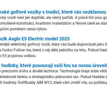
eské golfové vozíky s tradicí, které vás nezklamou
rický vozík není jen doplněk, ale věrný parťák. A právě tím jsou 
romyšlené konstrukci, kvalitním materiálům a férové ceně se stal
ikajícím poměrem cena/výkon.
ozík Axglo E5 Electric model 2025
ější elektrický golfový vozík, který vás bude doprovázet jako dru
a funkci Follow me, která z něj dělá jedničku na trhu. Pokud hle
o E5 je jasnou volbou.
odinky, které posouvají vaši hru na novou úroveň
 precizním švihu a skvělé technice. Technologie hraje stále vět
ehlednosti terénu a strategického plánování ran. Pokud hledáte
S hodinky GolfBuddy AIM W12, které vám změří vše, co potřebuj