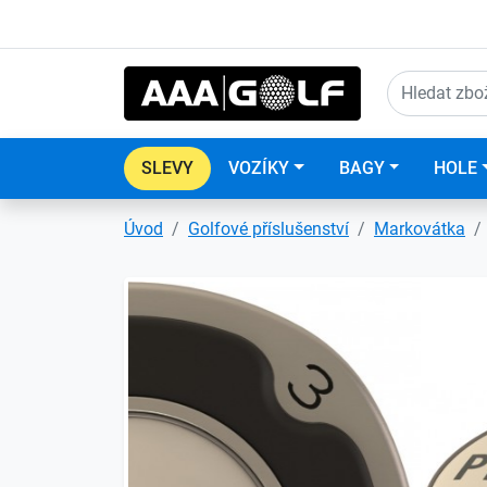
SLEVY
VOZÍKY
BAGY
HOLE
Úvod
Golfové příslušenství
Markovátka