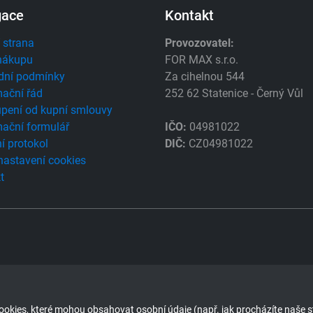
gace
Kontakt
 strana
Provozovatel:
nákupu
FOR MAX s.r.o.
dní podmínky
Za cihelnou 544
ační řád
252 62 Statenice - Černý Vůl
pení od kupní smlouvy
ační formulář
IČO:
04981022
í protokol
DIČ:
CZ04981022
 nastavení cookies
t
okies, které mohou obsahovat osobní údaje (např. jak procházíte naše s