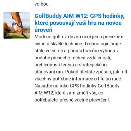
volbou.
GolfBuddy AIM W12: GPS hodinky,
které posouvají vaši hru na novou
úroveň
Moderní golf už dávno není jen o precizním
švihu a skvělé technice. Technologie hraje
stále větší roli a přináší hráčům výhodu v
podobě přesného měření vzdáleností,
přehlednosti terénu a strategického
plánování ran. Pokud hledáte způsob, jak mít
všechny potřebné informace o hře po ruce.
Nasaďte na ruku GPS hodinky GolfBuddy
AIM W12, které vám změří vše, co
potřebujete, přesně včetně převýšení.