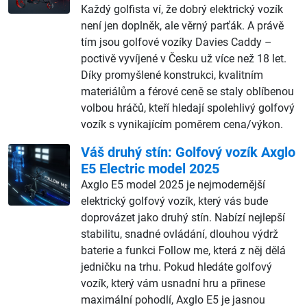
Každý golfista ví, že dobrý elektrický vozík
není jen doplněk, ale věrný parťák. A právě
tím jsou golfové vozíky Davies Caddy –
poctivě vyvíjené v Česku už více než 18 let.
Díky promyšlené konstrukci, kvalitním
materiálům a férové ceně se staly oblíbenou
volbou hráčů, kteří hledají spolehlivý golfový
vozík s vynikajícím poměrem cena/výkon.
Váš druhý stín: Golfový vozík Axglo
E5 Electric model 2025
Axglo E5 model 2025 je nejmodernější
elektrický golfový vozík, který vás bude
doprovázet jako druhý stín. Nabízí nejlepší
stabilitu, snadné ovládání, dlouhou výdrž
baterie a funkci Follow me, která z něj dělá
jedničku na trhu. Pokud hledáte golfový
vozík, který vám usnadní hru a přinese
maximální pohodlí, Axglo E5 je jasnou