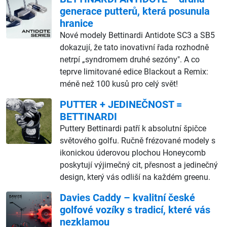
generace putterů, která posunula
hranice
Nové modely Bettinardi Antidote SC3 a SB5
dokazují, že tato inovativní řada rozhodně
netrpí „syndromem druhé sezóny". A co
teprve limitované edice Blackout a Remix:
méně než 100 kusů pro celý svět!
PUTTER + JEDINEČNOST =
BETTINARDI
Puttery Bettinardi patří k absolutní špičce
světového golfu. Ručně frézované modely s
ikonickou úderovou plochou Honeycomb
poskytují výjimečný cit, přesnost a jedinečný
design, který vás odliší na každém greenu.
Davies Caddy – kvalitní české
golfové vozíky s tradicí, které vás
nezklamou