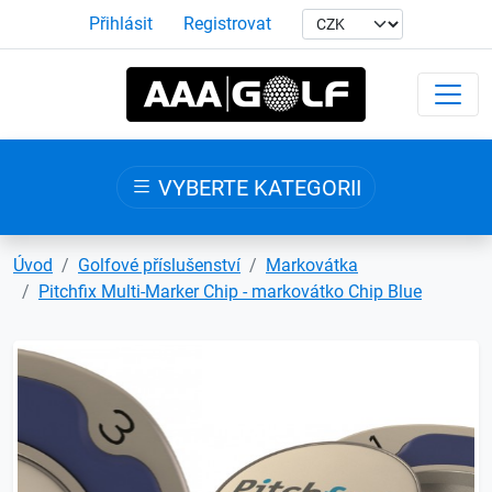
Přihlásit
Registrovat
VYBERTE KATEGORII
Úvod
Golfové příslušenství
Markovátka
Pitchfix Multi-Marker Chip - markovátko Chip Blue